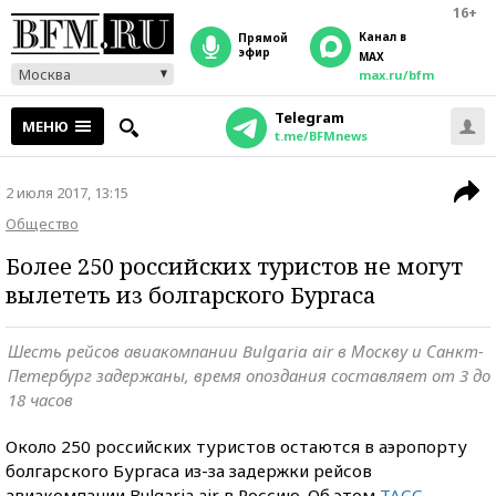
16+
Канал в
прямой
эфир
MAX
Москва
max.ru/bfm
Telegram
МЕНЮ
t.me/BFMnews
2 июля 2017, 13:15
Общество
Более 250 российских туристов не могут
вылететь из болгарского Бургаса
Шесть рейсов авиакомпании Bulgaria air в Москву и Санкт-
Петербург задержаны, время опоздания составляет от 3 до
18 часов
Около 250 российских туристов остаются в аэропорту
болгарского Бургаса из-за задержки рейсов
авиакомпании Bulgaria air в Россию. Об этом
ТАСС