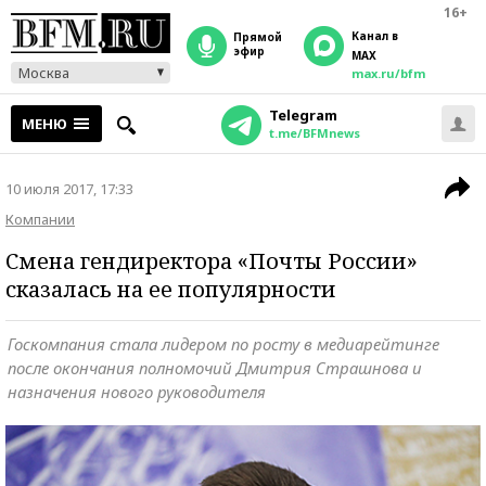
16+
Канал в
прямой
эфир
MAX
Москва
max.ru/bfm
Telegram
МЕНЮ
t.me/BFMnews
10 июля 2017, 17:33
Компании
Смена гендиректора «Почты России»
сказалась на ее популярности
Госкомпания стала лидером по росту в медиарейтинге
после окончания полномочий Дмитрия Страшнова и
назначения нового руководителя