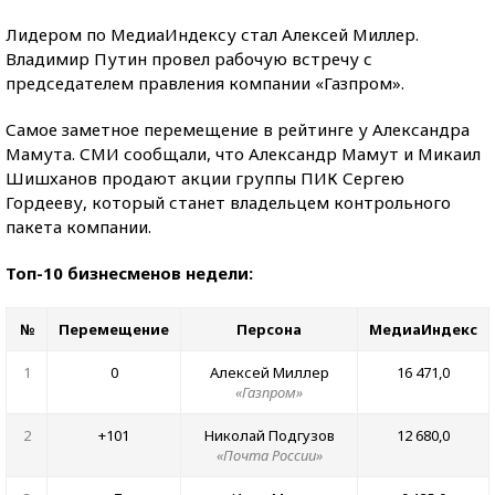
Лидером по МедиаИндексу стал Алексей Миллер.
Владимир Путин провел рабочую встречу с
председателем правления компании «Газпром».
Самое заметное перемещение в рейтинге у Александра
Мамута. СМИ сообщали, что Александр Мамут и Микаил
Шишханов продают акции группы ПИК Сергею
Гордееву, который станет владельцем контрольного
пакета компании.
Топ-10 бизнесменов недели:
№
Перемещение
Персона
МедиаИндекс
1
0
Алексей Миллер
16 471,0
«Газпром»
2
+101
Николай Подгузов
12 680,0
«Почта России»