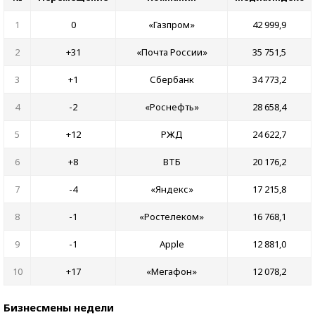
1
0
«Газпром»
42 999,9
2
+31
«Почта России»
35 751,5
3
+1
Сбербанк
34 773,2
4
-2
«Роснефть»
28 658,4
5
+12
РЖД
24 622,7
6
+8
ВТБ
20 176,2
7
-4
«Яндекс»
17 215,8
8
-1
«Ростелеком»
16 768,1
9
-1
Apple
12 881,0
10
+17
«Мегафон»
12 078,2
Бизнесмены недели