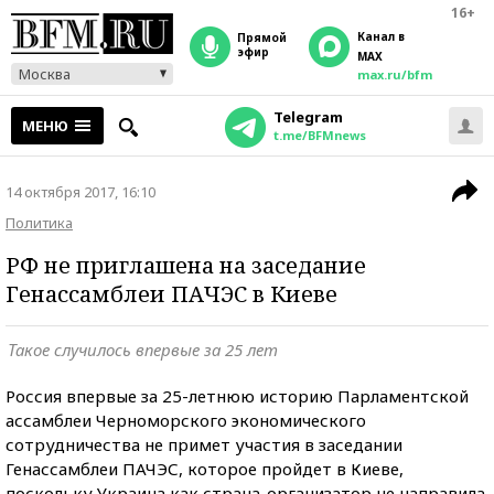
16+
Канал в
прямой
эфир
MAX
Москва
max.ru/bfm
Telegram
МЕНЮ
t.me/BFMnews
14 октября 2017, 16:10
Политика
РФ не приглашена на заседание
Генассамблеи ПАЧЭС в Киеве
Такое случилось впервые за 25 лет
Россия впервые за 25-летнюю историю Парламентской
ассамблеи Черноморского экономического
сотрудничества не примет участия в заседании
Генассамблеи ПАЧЭС, которое пройдет в Киеве,
поскольку Украина как страна-организатор не направила