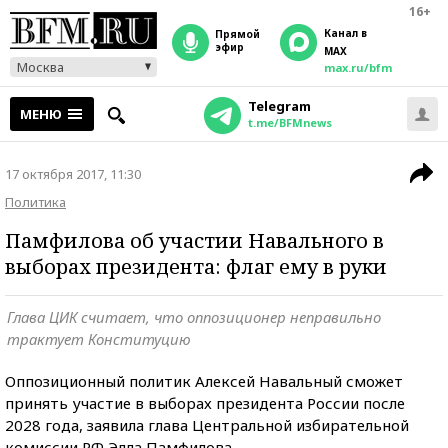
16+
Канал в
прямой
эфир
MAX
Москва
max.ru/bfm
Telegram
МЕНЮ
t.me/BFMnews
17 октября 2017, 11:30
Политика
Памфилова об участии Навального в
выборах президента: флаг ему в руки
Глава ЦИК считает, что оппозиционер неправильно
трактует Конституцию
Оппозиционный политик Алексей Навальный сможет
принять участие в выборах президента России после
2028 года, заявила глава Центральной избирательной
комиссии РФ Элла Памфилова.