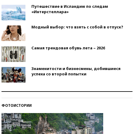
Путешествие в Исландию по следам
«Интерстеллара»
Модный выбор: что взять с собой в отпуск?
Самая трендовая обувь лета – 2026
Знаменитости и бизнесмены, добившиеся
успеха со второй попытки
Как защититься от солнца на курорте?
ФОТОИСТОРИИ
Кто изобрел средства связи?