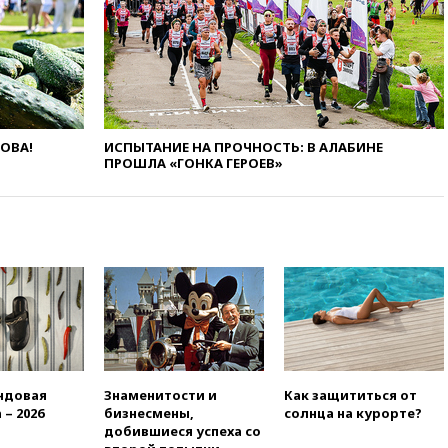
вчера, 21:58
Генпрокуратура
признала нежелательным в
РФ американский Human
Rights Foundation
вчера, 21:35
«Аэрофлот»
отменяет часть рейсов в Сочи
и Геленджик
ЛОВА!
ИСПЫТАНИЕ НА ПРОЧНОСТЬ: В АЛАБИНЕ
вчера, 21:25
Руслан Терновой
ПРОШЛА «ГОНКА ГЕРОЕВ»
выиграл золото чемпионата
Европы в прыжках с 10-
метровой вышки
вчера, 21:10
РФ не получала
обращений о прекращении
концессии строительства ж/д
в Армении
вчера, 21:00
В России вновь
обсуждают эксперимент по
онлайн-продаже алкоголя
ндовая
Знаменитости и
Как защититься от
вчера, 20:45
Матвиенко:
 – 2026
бизнесмены,
солнца на курорте?
россиянам могут
добившиеся успеха со
рекомендовать не посещать