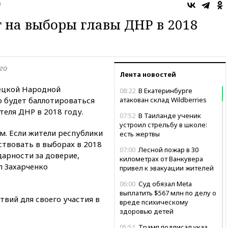
а
 на выборы главы ДНР в 2018
го
Лента новостей
ецкой Народной
08:22
В Екатеринбурге
о будет баллотироваться
атакован склад Wildberries
еля ДНР в 2018 году.
07:52
В Таиланде ученик
устроил стрельбу в школе:
м. Если жители республики
есть жертвы
аствовать в выборах в 2018
07:00
Лесной пожар в 30
дарности за доверие,
километрах от Ванкувера
л Захарченко
привел к эвакуации жителей
06:00
Суд обязал Meta
выплатить $567 млн по делу о
твий для своего участия в
вреде психическому
здоровью детей
05:51
Трамп подписал указ