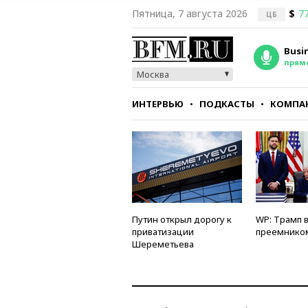
Пятница, 7 августа 2026
$
77
ЦБ
Busi
прям
Москва
ИНТЕРВЬЮ
ПОДКАСТЫ
КОМПА
СТИЛЬ
ТЕСТЫ
Путин открыл дорогу к
WP: Трамп 
приватизации
преемнико
Шереметьева