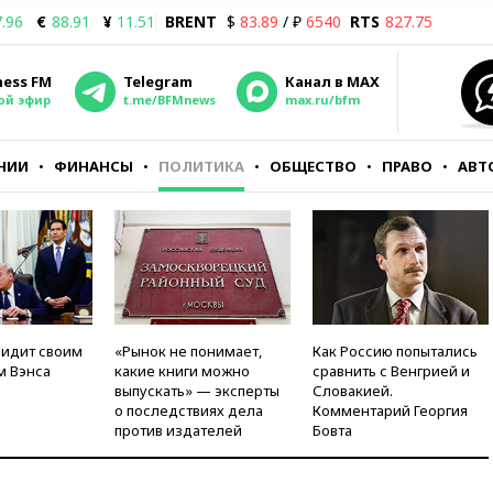
.96
€
88.91
¥
11.51
BRENT
$
83.89
/ ₽
6540
RTS
827.75
ness FM
Telegram
Канал в MAX
ой эфир
t.me/BFMnews
max.ru/bfm
НИИ
ФИНАНСЫ
ПОЛИТИКА
ОБЩЕСТВО
ПРАВО
АВТ
видит своим
«Рынок не понимает,
Как Россию попытались
м Вэнса
какие книги можно
сравнить с Венгрией и
выпускать» — эксперты
Словакией.
о последствиях дела
Комментарий Георгия
против издателей
Бовта