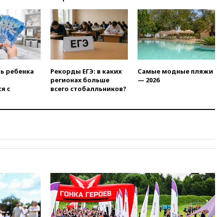
нежелательной организацией
вчера, 23:15
В Смоленске
ребенок и женщина погибли
при падении деревьев во
время урагана
вчера, 22:55
В Москве в
пятницу ожидаются ливни
ть ребенка
Рекорды ЕГЭ: в каких
Самые модные пляжи
регионах больше
— 2026
вчера, 22:35
Винисиус
я с
всего стобалльников?
продлил контракт с «Реалом»
до 2032 года
вчера, 22:28
Отказаться от
российского гражданства
станет значительно дороже
вчера, 22:20
Путин назвал 76-ю
гвардейскую десантно-
штурмовую дивизию
легендарной
вчера, 22:15
Путин заслушал
доклад о ситуации на
добропольском направлении