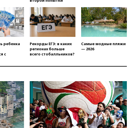
второй попытки
Армению
вчера, 20:35
ПВО за день
сбила еще 281 украинский
беспилотник над Россией
вчера, 20:27
Ямпольская
призвала оптимизировать
олимпиады для поступления в
ть ребенка
Рекорды ЕГЭ: в каких
Самые модные пляжи
вузы
регионах больше
— 2026
вчера, 20:15
Минтранс
я с
всего стобалльников?
предложил оплачивать
защиту дорог от БПЛА из
средств на ремонт
вчера, 20:00
Зеленский 8
августа посетит Сербию с
официальным визитом
вчера, 19:58
В Госдуму будет
внесен законопроект об
отмене ЕГЭ
вчера, 19:50
Аэропорты Сочи и
Ярославля приостановили
работу