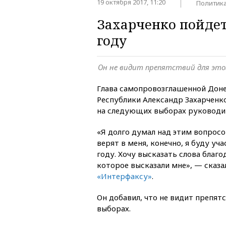
19 октября 2017, 11:20
Политик
Захарченко пойдет
году
Он не видит препятствий для это
Глава самопровозглашенной Дон
Республики Александр Захарченк
на следующих выборах руководит
«Я долго думал над этим вопросо
верят в меня, конечно, я буду уч
году. Хочу высказать слова благо
которое высказали мне», — сказа
«Интерфаксу»
.
Он добавил, что не видит препятс
выборах.