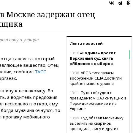
в Москве задержан отец
нщика
о в воду и угощал
Лента новостей
13:16
«Родина» просит
 отца таксиста, который
Верховный суд снять
«Яблоко» с выборов
равляющее вещество. Отец
пление, сообщил
ТАСС
13:36
ABC News: запасы
рганах.
вооружений США достигли
крайне низкого уровня
машину к незнакомцу. Во
13:11
Путин обсудил с
ть, а водитель предложил
президентом ОАЭ ситуацию в
ал несколько глотков, ему
Персидском заливе и на
Украине
. Когда мужчина очнулся, то
ил пропажу мобильного
13:09
Суд обязал москвичку
выселить из квартиры
крокодила, лису и других