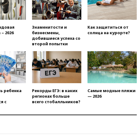
громких взрывах
11:41
ТПП предлагает
изменить процедуру
банкротства для
ндовая
Знаменитости и
Как защититься от
пострадавших от атак БПЛА
 – 2026
бизнесмены,
солнца на курорте?
продавцов
добившиеся успеха со
второй попытки
11:38
Шадаев исключил
запуск мессенджера на
«Госуслугах»
11:22
При стрельбе в школе в
Таиланде погибли пять
человек
11:19
Россия рассчитывает
ть ребенка
Рекорды ЕГЭ: в каких
Самые модные пляжи
заключить безвизовые
регионах больше
— 2026
соглашения с Индонезией и
я с
всего стобалльников?
Малайзией
11:04
«Ведомости»: на партию
«Яблоко» ополчились
конкуренты
10:59
Торговые центры и кафе