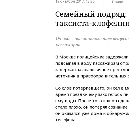
19 октября 2017, 13:36
Право
Семейный подряд: 
таксиста-клофели
Он подсыпал отравляющее веществ
пассажиров
В Москве полицейские задержали
подсыпал в воду пассажирам от
задержан за аналогичное престу
источник в правоохранительных о
Со слов потерпевшего, он сел в 
время поездки ему захотелось пи
ему воды. После того как он сдел
стало плохо, он потерял сознание
он оказался уже дома и обнаруж
телефона.