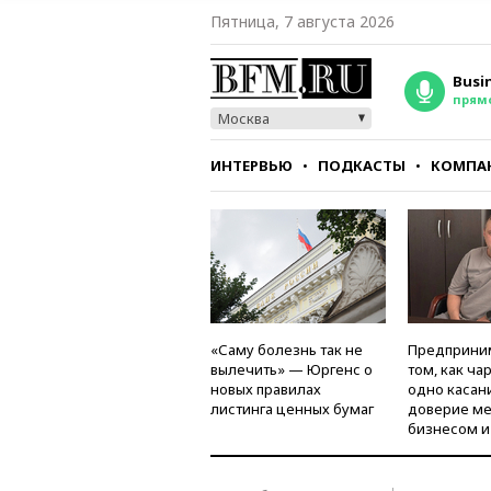
Пятница, 7 августа 2026
Busi
прям
Москва
ИНТЕРВЬЮ
ПОДКАСТЫ
КОМПА
СТИЛЬ
ТЕСТЫ
«Саму болезнь так не
Предприни
вылечить» — Юргенс о
том, как ча
новых правилах
одно касан
листинга ценных бумаг
доверие м
бизнесом и