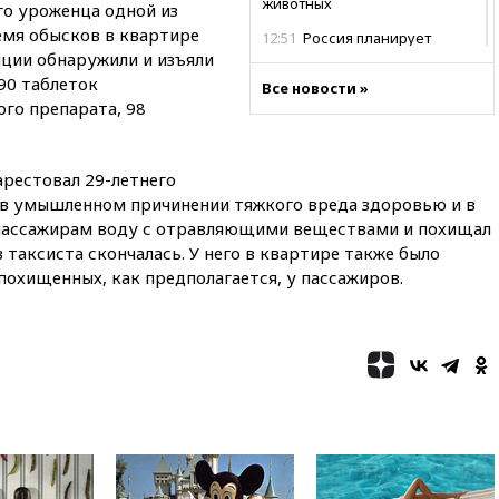
животных
го уроженца одной из
емя обысков в квартире
12:51
Россия планирует
ции обнаружили и изъяли
запустить групповые
безвизовые турпоездки для
90 таблеток
Все новости »
Вьетнама
го препарата, 98
12:36
Экспорт растворимого
кофе из России достиг
рекордных показателей
арестовал 29-летнего
 в умышленном причинении тяжкого вреда здоровью и в
12:30
Российские войска
ал пассажирам воду с отравляющими веществами и похищал
взяли под контроль село
Анискино в Харьковской
 таксиста скончалась. У него в квартире также было
области
 похищенных, как предполагается, у пассажиров.
12:15
Минцифры РФ не
планирует вводить
ограничения на доступ детей
в соцсети
11:58
Резаи: Иран не допустит
открытия второго маршрута в
Ормузском проливе
11:48
Жители Москвы и
Подмосковья сообщили о