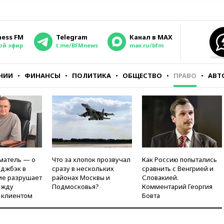
ness FM
Telegram
Канал в MAX
ой эфир
t.me/BFMnews
max.ru/bfm
НИИ
ФИНАНСЫ
ПОЛИТИКА
ОБЩЕСТВО
ПРАВО
АВТ
матель — о
Что за хлопок прозвучал
Как Россию попытались
рджбэк в
сразу в нескольких
сравнить с Венгрией и
ие разрушает
районах Москвы и
Словакией.
ежду
Подмосковья?
Комментарий Георгия
 клиентом
Бовта