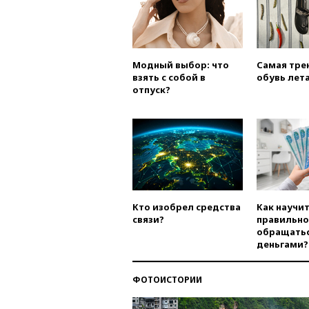
Модный выбор: что
Самая тре
взять с собой в
обувь лета
отпуск?
Кто изобрел средства
Как научи
связи?
правильно
обращатьс
деньгами?
ФОТОИСТОРИИ