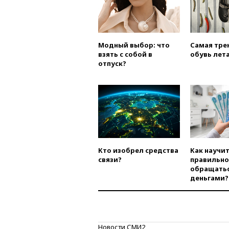
Модный выбор: что
Самая тре
взять с собой в
обувь лета
отпуск?
Кто изобрел средства
Как научи
связи?
правильно
обращатьс
деньгами?
Новости СМИ2