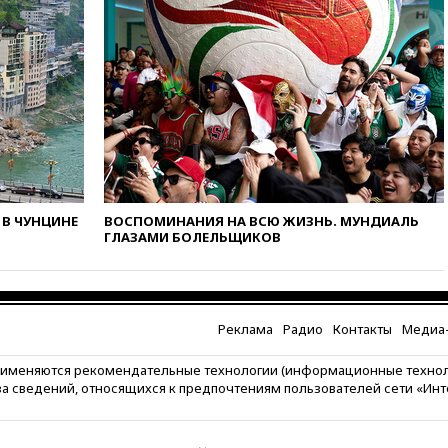
устроил стрельбу в школе:
есть жертвы
07:00
Лесной пожар в 30
километрах от Ванкувера
привел к эвакуации жителей
06:00
Суд обязал Meta
выплатить $567 млн по делу о
вреде психическому
здоровью детей
05:51
Трамп подписал указ
В ЧУНЦИНЕ
ВОСПОМИНАНИЯ НА ВСЮ ЖИЗНЬ. МУНДИАЛЬ
против «родильного туризма»
ГЛАЗАМИ БОЛЕЛЬЩИКОВ
в США
04:00
Суд взыскал почти 5 млн
рублей в пользу семьи
отравившегося в детсаду
Реклама
Радио
Контакты
Медиа-
мальчика
03:00
МИД РФ: попытки Запада
рименяются рекомендательные технологии (информационные техно
рассорить Россию и Казахстан
за сведений, относящихся к предпочтениям пользователей сети «Ин
обречены на провал
02:00
Ни один водоем Англии