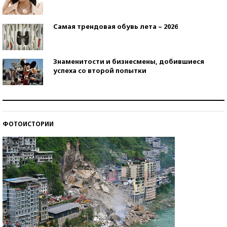
Самая трендовая обувь лета – 2026
Знаменитости и бизнесмены, добившиеся
успеха со второй попытки
Как защититься от солнца на курорте?
ФОТОИСТОРИИ
Кто изобрел средства связи?