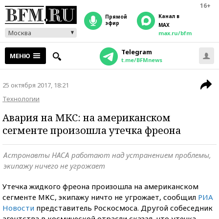
16+
Канал в
прямой
эфир
MAX
Москва
max.ru/bfm
Telegram
МЕНЮ
t.me/BFMnews
25 октября 2017, 18:21
Технологии
Авария на МКС: на американском
сегменте произошла утечка фреона
Астронавты НАСА работают над устранением проблемы,
экипажу ничего не угрожает
Утечка жидкого фреона произошла на американском
сегменте МКС, экипажу ничто не угрожает, сообщил
РИА
Новости
представитель Роскосмоса. Другой собеседник
агентства в космической отрасли сказал, что утечка