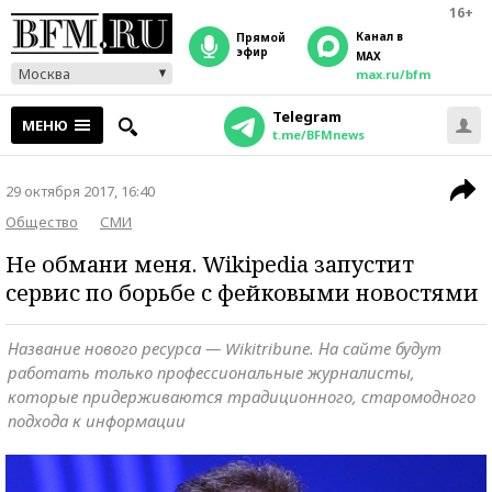
16+
Канал в
прямой
эфир
MAX
Москва
max.ru/bfm
Telegram
МЕНЮ
t.me/BFMnews
29 октября 2017, 16:40
Общество
СМИ
Не обмани меня. Wikipedia запустит
сервис по борьбе с фейковыми новостями
Название нового ресурса — Wikitribune. На сайте будут
работать только профессиональные журналисты,
которые придерживаются традиционного, старомодного
подхода к информации