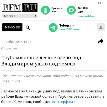
16+
Канал в
прямой
эфир
MAX
Москва
max.ru/bfm
Telegram
МЕНЮ
t.me/BFMnews
1 ноября 2017, 14:24
Общество
Глубоководное лесное озеро под
Владимиром ушло под землю
Специалисты не исключают, что вода в нем может вновь
появиться
Лесное озеро Саканцы ушло под землю в Вязниковском
районе Владимирской области. Глубина озера составляла
более 20 метров, сообщает
«Интерфакс»
.