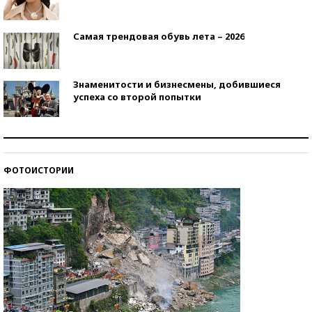
Самая трендовая обувь лета – 2026
Знаменитости и бизнесмены, добившиеся
успеха со второй попытки
Как защититься от солнца на курорте?
ФОТОИСТОРИИ
Кто изобрел средства связи?