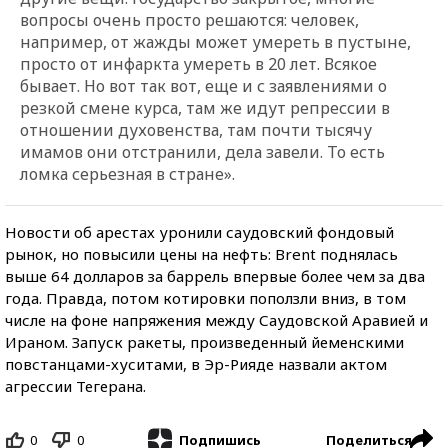
вопросы очень просто решаются: человек,
например, от жажды может умереть в пустыне,
просто от инфаркта умереть в 20 лет. Всякое
бывает. Но вот так вот, еще и с заявлениями о
резкой смене курса, там же идут репрессии в
отношении духовенства, там почти тысячу
имамов они отстранили, дела завели. То есть
ломка серьезная в стране».
Новости об арестах уронили саудовский фондовый
рынок, но повысили цены на нефть: Brent поднялась
выше 64 долларов за баррель впервые более чем за два
года. Правда, потом котировки поползли вниз, в том
числе на фоне напряжения между Саудовской Аравией и
Ираном. Запуск ракеты, произведенный йеменскими
повстанцами-хуситами, в Эр-Рияде назвали актом
агрессии Тегерана.
0
0
Поделиться
Подпишись