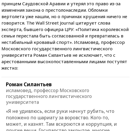
принцем Саудовской Аравии и утерял это право из-за
изменения закона о престолонаследии. Обломки
вертолета уже нашли, но о причинах крушения ничего не
говорится. The Wall Street Journal цитирует слова
эксперта, бывшего офицера ЦРУ: «Политика королевской
семьи перестала быть согласованной и превратилась в
нестабильный кровавый спорт». Исламовед, профессор
Московского государственного лингвистического
университета Роман Силантьев не исключает, что с
арестованными высокопоставленными лицами поступят
жестко:
Роман Силантьев
исламовед, профессор Московского
государственного лингвистического
университета
«Я не удивлюсь, если руки начнут рубить, что
положено по шариату за воровство. Кого-то,
может, и казнят. Там вскроются и коррупция, и
другие вещи. Государство закрытое, многие