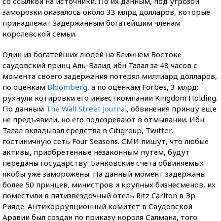
со ссылкой на источники. По их данным, под угрозой
заморозки оказалось около 33 млрд долларов, которые
принадлежат задержанным богатейшим членам
королевской семьи.
Один из богатейших людей на Ближнем Востоке
саудовский принц Аль-Валид ибн Талал за 48 часов с
момента своего задержания потерял миллиард долларов,
по оценкам
Bloomberg
, а по оценкам Forbes, 3 млрд:
рухнули котировки его инвесткомпании Kingdom Holding.
По данным
The Wall Street Journal
, обвинения принцу еще
не предъявили, но его подозревают в отмывании. Ибн
Талал вкладывал средства в Citigroup, Twitter,
гостиничную сеть Four Seasons. СМИ пишут, что любые
активы, приобретенные незаконным путем, будут
переданы государству. Банковские счета обвиняемых
якобы уже заморожены. На данный момент задержаны
более 50 принцев, министров и крупных бизнесменов, их
поместили в пятизвездочный отель Ritz Carlton в Эр-
Рияде. Антикоррупционный комитет в Саудовской
Аравии был создан по приказу короля Салмана, того