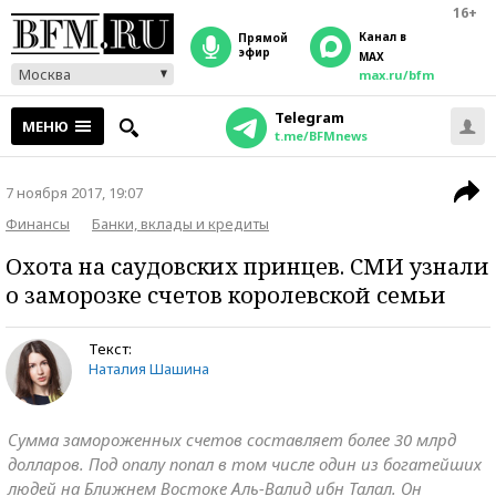
16+
Канал в
прямой
эфир
MAX
Москва
max.ru/bfm
Telegram
МЕНЮ
t.me/BFMnews
7 ноября 2017, 19:07
Финансы
Банки, вклады и кредиты
Охота на саудовских принцев. СМИ узнали
о заморозке счетов королевской семьи
Текст:
Наталия Шашина
Сумма замороженных счетов составляет более 30 млрд
долларов. Под опалу попал в том числе один из богатейших
людей на Ближнем Востоке Аль-Валид ибн Талал. Он