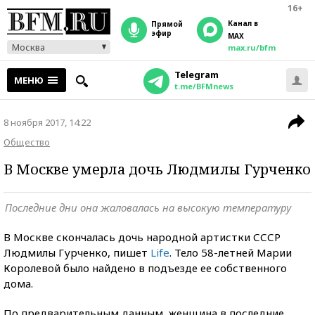
16+
Канал в
прямой
эфир
MAX
Москва
max.ru/bfm
Telegram
МЕНЮ
t.me/BFMnews
8 ноября 2017, 14:22
Общество
В Москве умерла дочь Людмилы Гурченко
Последние дни она жаловалась на высокую температуру
В Москве скончалась дочь народной артистки СССР
Людмилы Гурченко, пишет
Life
. Тело 58-летней Марии
Королевой было найдено в подъезде ее собственного
дома.
По предварительным данным, женщина в последние