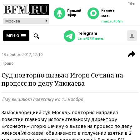
16+
Канал в
прямой
эфир
MAX
Москва
max.ru/bfm
Telegram
МЕНЮ
t.me/BFMnews
13 ноября 2017, 12:10
Право
Суд повторно вызвал Игоря Сечина на
процесс по делу Улюкаева
Ему вышлют повестку на 15 ноября
Замоскворецкий суд Москвы повторно направил
повестки главному исполнительному директору
«Роснефти» Игорю Сечину о вызове на процесс по делу
Алексея Улюкаева, обвиняемого в получении взятки в 2
млн долларов, передает корреспондент Business FM.