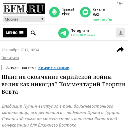
16+
Канал в
прямой
эфир
MAX
Москва
max.ru/bfm
Telegram
МЕНЮ
t.me/BFMnews
23 ноября 2017, 10:34
Политика
Актуальная тема:
Кризис в Сирии
Шанс на окончание сирийской войны
велик как никогда? Комментарий Георгия
Бовта
Владимир Путин выступил в роли ближневосточного
миротворца, встретившись с лидерами Ирана и Турции.
Сочинский саммит может стать аналогом Ялтинской
конференции для Ближнего Востока