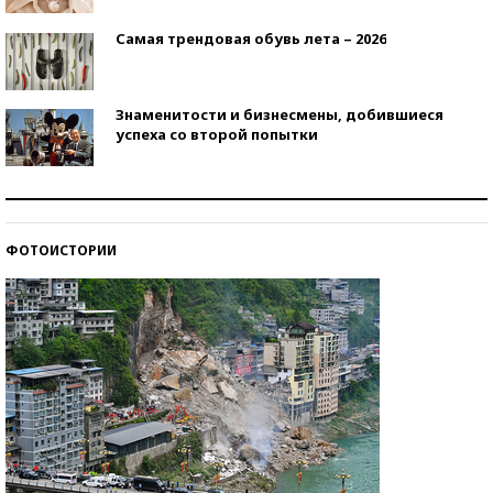
Самая трендовая обувь лета – 2026
Знаменитости и бизнесмены, добившиеся
успеха со второй попытки
Как защититься от солнца на курорте?
ФОТОИСТОРИИ
Кто изобрел средства связи?