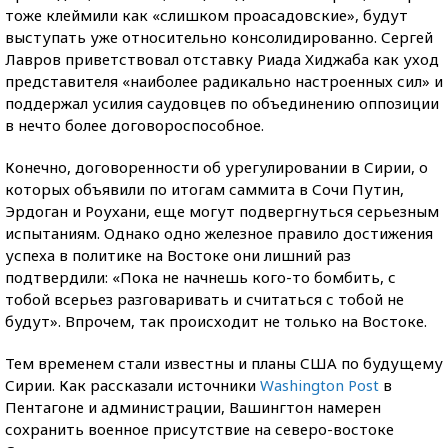
тоже клеймили как «слишком проасадовские», будут
выступать уже относительно консолидированно. Сергей
Лавров приветствовал отставку Риада Хиджаба как уход
представителя «наиболее радикально настроенных сил» и
поддержал усилия саудовцев по объединению оппозиции
в нечто более договороспособное.
Конечно, договоренности об урегулировании в Сирии, о
которых объявили по итогам саммита в Сочи Путин,
Эрдоган и Роухани, еще могут подвергнуться серьезным
испытаниям. Однако одно железное правило достижения
успеха в политике на Востоке они лишний раз
подтвердили: «Пока не начнешь кого-то бомбить, с
тобой всерьез разговаривать и считаться с тобой не
будут». Впрочем, так происходит не только на Востоке.
Тем временем стали известны и планы США по будущему
Сирии. Как рассказали источники
Washington Post
в
Пентагоне и администрации, Вашингтон намерен
сохранить военное присутствие на северо-востоке