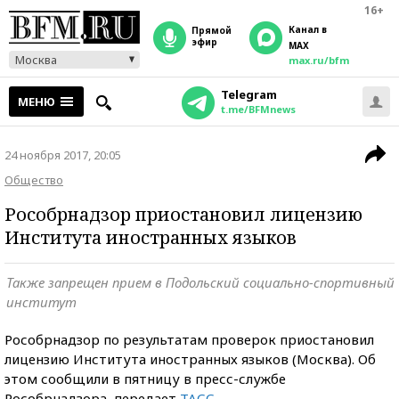
16+
Канал в
прямой
эфир
MAX
Москва
max.ru/bfm
Telegram
МЕНЮ
t.me/BFMnews
24 ноября 2017, 20:05
Общество
Рособрнадзор приостановил лицензию
Института иностранных языков
Также запрещен прием в Подольский социально-спортивный
институт
Рособрнадзор по результатам проверок приостановил
лицензию Института иностранных языков (Москва). Об
этом сообщили в пятницу в пресс-службе
Рособрнадзора, передает
ТАСС
.