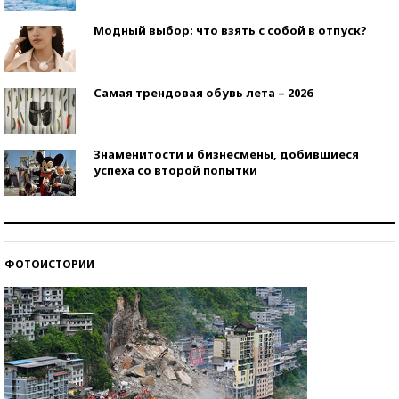
Модный выбор: что взять с собой в отпуск?
Самая трендовая обувь лета – 2026
Знаменитости и бизнесмены, добившиеся
успеха со второй попытки
Как защититься от солнца на курорте?
ФОТОИСТОРИИ
Кто изобрел средства связи?