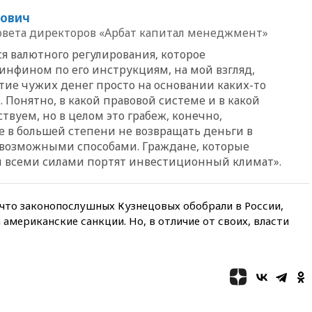
вчера, 19:19
Россиянка
бович
погибла во Французских
овета директоров «Арбат капитал менеджмент»
Альпах
тся валютного регулирования, которое
вчера, 19:00
Открытое
инфином по его инструкциям, на мой взгляд,
горение на складе в Брянске
тие чужих денег просто на основании каких-то
ликвидировано
Понятно, в какой правовой системе и в какой
вчера, 18:55
Минобороны
вуем, но в целом это грабеж, конечно,
отчиталось об ударах по двум
 в большей степени не возвращать деньги в
украинским сухогрузам в
Черном море
 возможными способами. Граждане, которые
и всеми силами портят инвестиционный климат».
вчера, 18:47
Школьники из РФ
стали абсолютными
чемпионами на олимпиаде по
ИИ
, что законопослушных Кузнецовых обобрали в России,
а американские санкции. Но, в отличие от своих, власти
вчера, 18:39
Два человека
погибли в результате удара
ВСУ по многоэтажке в Керчи
вчера, 18:25
Беспилотник
атаковал турецкий сухогруз у
побережья Новороссийска