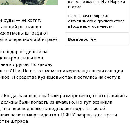
качество жилья в Нью-Йорке и
России
02:30
Трамп попросил
е суды — не хотят.
отпустить его с круглого стола
санкций россиянин
в Госдепе, чтобы «вести
войну»
ься отмены штрафа от
ей в очередном арбитраже.
Все новости »
01:35
Мигрант погиб при
попытке попасть из Марокко в
Сеуту на параплане
го подарок, деньги на
олларов. Деньги он
00:30
FT: ЕС не готов принять в
нка в другой. По закону
блок Украину из-за уровня
анк в США. Но в этот момент американцы ввели санкции
коррупции
ков. И средства Кузнецовых так и остались на счету в
вчера, 23:35
Лукашенко
объяснил экономическую
выгоду безвизового режима с
ЕС
. Когда, наконец, они были разморожены, то отправились
ни должны были попасть изначально. Но тут возникли
вчера, 22:59
На башню
, что перевод валюты подпадает под статью об
ресторана «Армения» в
иях валютных резидентов. И ФНС забрала две трети
Москве вернут утраченную
скульптуру балерины
стве штрафа.
вчера, 22:45
Литовец