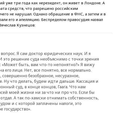
й уже три года как нерезидент, он живет в Лондоне. А
протаранил погранпункт при
попытке попасть в Россию
рата средств, что разрешено российским
ичего не нарушал. Однако обращение в ФНС, а затем и в
вчера, 22:28
Бессент
рали его и апелляцию. Беспределом правосудия назвал
анонсировал скорое
ячеслав Кузнецов:
соглашение о прекращении
огня США и Ирана
вчера, 22:15
Три человека
получили ножевые ранения
при нападении в Чехии
 вопрос. Я сам доктор юридических наук. И я
вчера, 22:00
Путин поручил
 И это решение суда необъяснимо с точки зрения
выделить средства на новые
РЛС для Белгородской
и: «Может быть, вам что-то непонятно?» Я вижу
области
а его лице. Нет, все понятно, все нормально.
, совершенно безобразное, несуразное,
вчера, 21:56
The Atlantic: Маск
отказал Украине в
. Ну что делать, будем идти дальше. Кассация и
использовании Starlink для
нный суд, в конце концов, Гаага. Что нам
атак вглубь РФ
всей моей жизни ни за что ни про что. Если бы
вчера, 21:35
После пожара на
 отдал. А так по-хамски отнимать собственность,
складе в Брянске возбудили
удом и с которой заплачены налоги, это
уголовное дело
е государство».