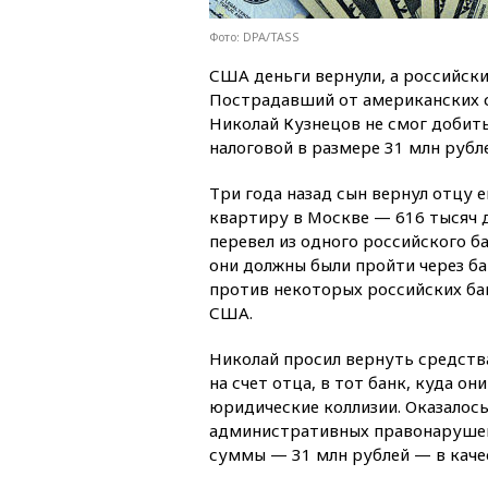
Фото: DPA/TASS
США деньги вернули, а российски
Пострадавший от американских 
Николай Кузнецов не смог добит
налоговой в размере 31 млн рубл
Три года назад сын вернул отцу е
квартиру в Москве — 616 тысяч д
перевел из одного российского ба
они должны были пройти через б
против некоторых российских бан
США.
Николай просил вернуть средства
на счет отца, в тот банк, куда о
юридические коллизии. Оказалось
административных правонарушен
суммы — 31 млн рублей — в каче