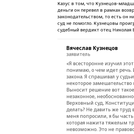
Казус в том, что Кузнецов-младши
деньги он перевел в рамках возв
законодательством, то есть он н
суд не помогло. Кузнецовы проиг
судебный вердикт отец Николая В
Вячеслав Кузнецов
заявитель
«Я всесторонне изучил этот
понимаю, о чем идет речь.
закона. Я спрашивал у судь
некоторое замешательство н
Выносит решение вот такое
незаконное, необоснованное
Верховный суд, Конституцио
делать? Не давить же труд 
меня попросили, я бы часть
которая нажита тяжелым тр
невозможно. Это не правово