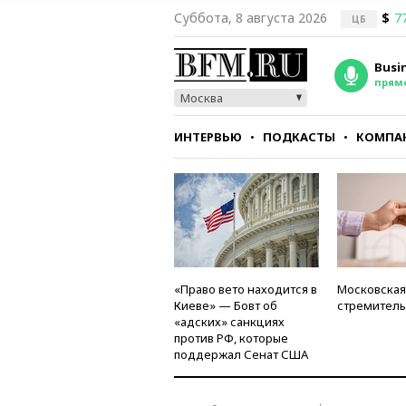
Суббота, 8 августа 2026
$
7
ЦБ
Busi
прям
Москва
ИНТЕРВЬЮ
ПОДКАСТЫ
КОМПА
СТИЛЬ
ТЕСТЫ
«Право вето находится в
Московская
Киеве» — Бовт об
стремитель
«адских» санкциях
против РФ, которые
поддержал Сенат США