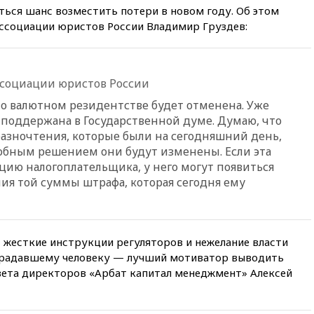
финансировании
ться шанс возместить потери в новом году. Об этом
экстремизма
Ассоциации юристов России Владимир Груздев:
вчера, 20:20
Суд США
постановил остановить
строительство бального зала в
Белом доме
ссоциации юристов России
вчера, 20:15
Сенат США
а о валютном резидентстве будет отменена. Уже
одобрил ужесточение
поддержана в Государственной думе. Думаю, что
санкций против России и
разночтения, которые были на сегодняшний день,
Ирана
добным решением они будут изменены. Если эта
вчера, 20:00
СК возбудил дело
цию налогоплательщика, у него могут появиться
против журналистки Катерины
я той суммы штрафа, которая сегодня ему
Гордеевой о фейках о ВС
России
вчера, 19:45
ISU предоставил
нейтральный статус
 жесткие инструкции регуляторов и нежелание власти
фигуристкам Валиевой и
страдавшему человеку — лучший мотиватор выводить
Трусовой
овета директоров «Арбат капитал менеджмент» Алексей
вчера, 19:35
Зеленский
впервые совершил
официальный визит в Сербию