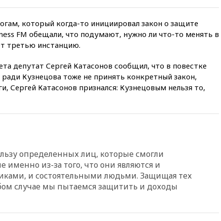
вчера, 21:26
Лидеры сборной
РФ по гимнастике получили
официальный отказ в визах от
огам, который когда-то инициировал закон о защите
Хорватии
ness FM обещали, что подумают, нужно ли что-то менять в
вчера, 21:15
Пентагон
дет третью инстанцию.
опубликовал 16 новых видео с
НЛО
та депутат Сергей Катасонов сообщил, что в повестке
у ради Кузнецова тоже не принять конкретный закон,
вчера, 21:00
На границе
Украины с Польшей скопилось
и, Сергей Катасонов признался: Кузнецовым нельзя то,
свыше 6,5 тысячи грузовиков
вчера, 20:53
Швыдкой:
«Интервидение» точно
пройдет в 2026 году
вчера, 20:45
ПВО за день
сбила еще 75 украинских
ользу определенных лиц, которые смогли
беспилотников над Россией
 именно из-за того, что они являются и
ками, и состоятельными людьми. Защищая тех
вчера, 20:35
Велосипедист
погиб при атаке FPV-дрона в
бом случае мы пытаемся защитить и доходы
Белгородской области
вчера, 20:30
Лидию Невзорову
заочно арестовали по делу о