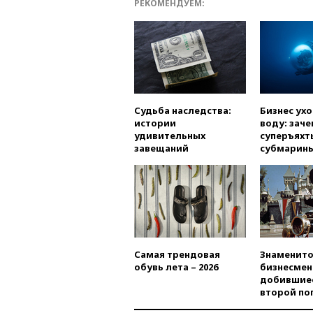
РЕКОМЕНДУЕМ:
Судьба наследства:
Бизнес ух
истории
воду: заче
удивительных
суперъяхт
завещаний
субмарин
Самая трендовая
Знаменито
обувь лета – 2026
бизнесмен
добившиес
второй по