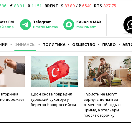
7.96
€
88.91
¥
11.51
BRENT
$
83.89
/ ₽
6540
RTS
827.75
ness FM
Telegram
Канал в MAX
ой эфир
t.me/BFMnews
max.ru/bfm
НИИ
ФИНАНСЫ
ПОЛИТИКА
ОБЩЕСТВО
ПРАВО
АВТ
 вторичка
Дрон снова повредил
Туристы не могут
но дорожает
турецкий сухогруз у
вернуть деньги за
берегов Новороссийска
отмененный отдых в
Крыму, а отельеры
просят отсрочку