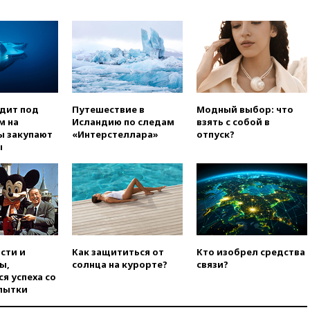
вчера, 18:18
Товарооборот
Китая и России вырос в этом
году более чем на четверть
вчера, 17:55
Мужчина получил
ранения при атаке дрона на
Белгородскую область
вчера, 17:48
Bloomberg:
одит под
Путешествие в
Модный выбор: что
авиакомпании США обязали
м на
Исландию по следам
взять с собой в
проверить самолеты Boeing на
ы закупают
«Интерстеллара»
отпуск?
наличие трещин
ы
вчера, 17:35
В Казани
пятилетний ребенок погиб при
падении из окна десятого
этажа
вчера, 17:17
Bloomberg:
киберкомандование США
расследует серию
сти и
Как защититься от
Кто изобрел средства
самоубийств своих служащих
ы,
солнца на курорте?
связи?
вчера, 17:00
Сняты
я успеха со
ограничения на полеты в
пытки
аэропорту Геленджика