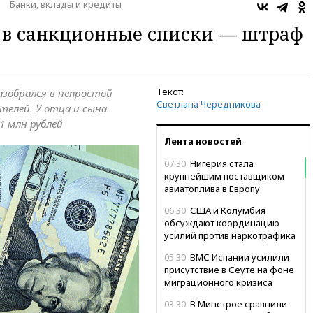
Банки, вклады и кредиты
 в санкционные списки — штраф
Текст:
разобрался в непростой
Светлана Чередникова
ителей. У отца и сына
1 млн рублей
Лента новостей
07:30
Нигерия стала
крупнейшим поставщиком
авиатоплива в Европу
06:30
США и Колумбия
обсуждают координацию
усилий против наркотрафика
05:30
ВМС Испании усилили
присутствие в Сеуте на фоне
миграционного кризиса
03:30
В Минстрое сравнили