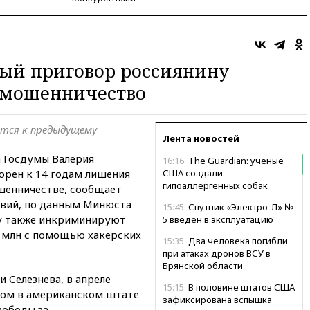
ый приговор россиянину
ермошенничество
ется к предыдущему
Лента новостей
а Госдумы Валерия
16:16
The Guardian: ученые
орен к 14 годам лишения
США создали
гипоаллергенных собак
шенничестве, сообщает
ствий, по данным Минюста
15:45
Спутник «Электро-Л» №
ву также инкриминируют
5 введен в эксплуатацию
 млн с помощью хакерских
15:35
Два человека погибли
при атаках дронов ВСУ в
Брянской области
 Селезнева, в апреле
15:15
В половине штатов США
удом в американском штате
зафиксирована вспышка
вободы за