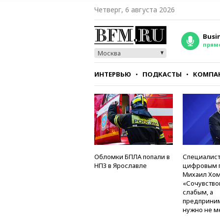
Четверг, 6 августа 2026
Busi
прям
Москва
ИНТЕРВЬЮ
ПОДКАСТЫ
КОМПА
СТИЛЬ
ТЕСТЫ
Обломки БПЛА попали в
Специалист
НПЗ в Ярославле
цифровым 
Михаил Хом
«Сочувство
слабым, а
предприни
нужно не м