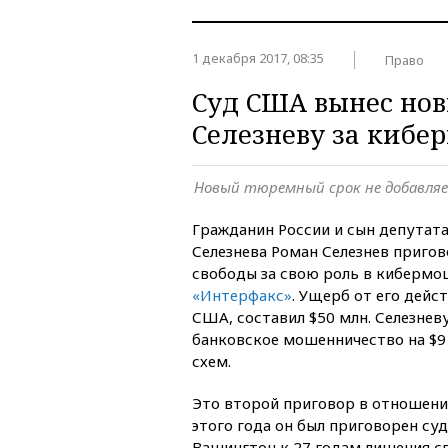
1 декабря 2017, 08:35
Право
Суд США вынес нов
Селезневу за киб
Новый тюремный срок не добавля
Гражданин России и сын депутат
Селезнева Роман Селезнев пригов
свободы за свою роль в кибермо
«Интерфакс»
. Ущерб от его дей
США, составил $50 млн. Селезне
банковское мошенничество на $9
схем.
Это второй приговор в отношении
этого года он был приговорен с
Вашингтон к 27 годам лишения с