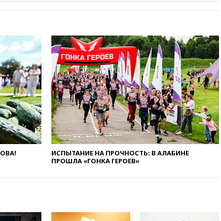
рекордного показателя
12:40
В Подмосковье
женщина и трехлетний
ребенок погибли при падении
из окна
12:22
В России с 1 сентября
изменятся билеты на
общественный транспорт
12:15
Иран и Оман
согласовали главные пункты
сделки по открытию
Ормузского пролива
11:58
Politico: США
восстановили обмен
ЛОВА!
ИСПЫТАНИЕ НА ПРОЧНОСТЬ: В АЛАБИНЕ
разведданными с Украиной
ПРОШЛА «ГОНКА ГЕРОЕВ»
11:58
Великобритания
расширила санкции против
России
11:37
В Ярославской области
обломки БПЛА упали в
резервуары НПЗ