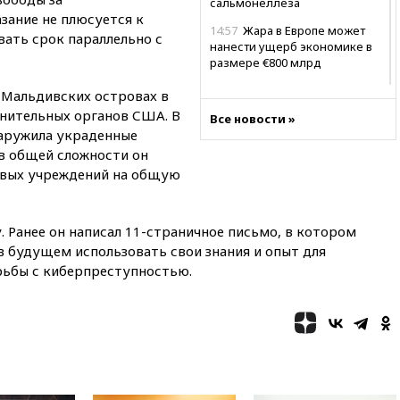
сальмонеллеза
зание не плюсуется к
14:57
Жара в Европе может
вать срок параллельно с
нанести ущерб экономике в
размере €800 млрд
14:49
Пентагон озаботился
 Мальдивских островах в
критикой Трампа по поводу
анительных органов США. В
Все новости »
дефицита боеприпасов
наружила украденные
14:40
В Германии задержан
 в общей сложности он
украинец за шпионаж на
совых учреждений на общую
оборонном предприятии
14:21
АТОР сообщила о
снижении цен на авиабилеты
. Ранее он написал 11-страничное письмо, в котором
в России
 в будущем использовать свои знания и опыт для
рьбы с киберпреступностью.
14:19
Масштабный сбой
произошел в рунете
14:14
«Ведомости»: Озон банк
не пострадает от британских
санкций
13:58
Медведев назвал
Японию вассалом США