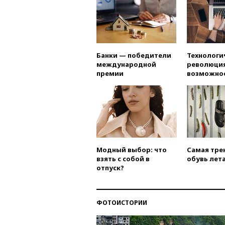
Банки — победители
Технологи
международной
революция
премии
возможно
Модный выбор: что
Самая тре
взять с собой в
обувь лета
отпуск?
ФОТОИСТОРИИ