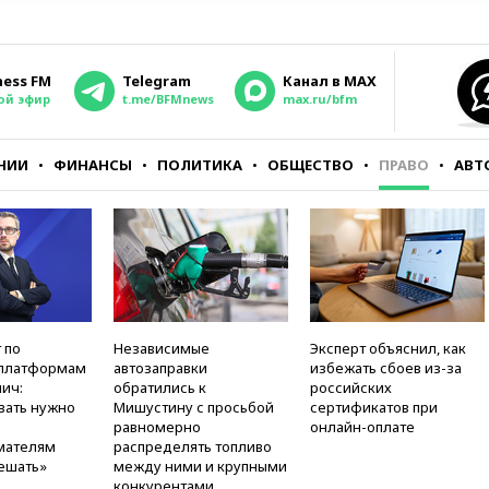
ness FM
Telegram
Канал в MAX
ой эфир
t.me/BFMnews
max.ru/bfm
НИИ
ФИНАНСЫ
ПОЛИТИКА
ОБЩЕСТВО
ПРАВО
АВТ
 по
Независимые
Эксперт объяснил, как
платформам
автозаправки
избежать сбоев из-за
ич:
обратились к
российских
вать нужно
Мишустину с просьбой
сертификатов при
равномерно
онлайн-оплате
мателям
распределять топливо
ешать»
между ними и крупными
конкурентами