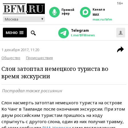
16+
Канал в
прямой
эфир
MAX
Москва
max.ru/bfm
Telegram
МЕНЮ
t.me/BFMnews
1 декабря 2017, 11:20
Общество
Происшествия
Слон затоптал немецкого туриста во
время экскурсии
Пострадал также россиянин
Слон насмерть затоптал немецкого туриста на острове
Ко Чанг в Таиланде после окончания экскурсии. При этом
двум российским туристам пришлось на ходу
спрыгнуть с другого слона, один из них получил травму,
об этом сообщили
РИА Новости
сами пострадавшие