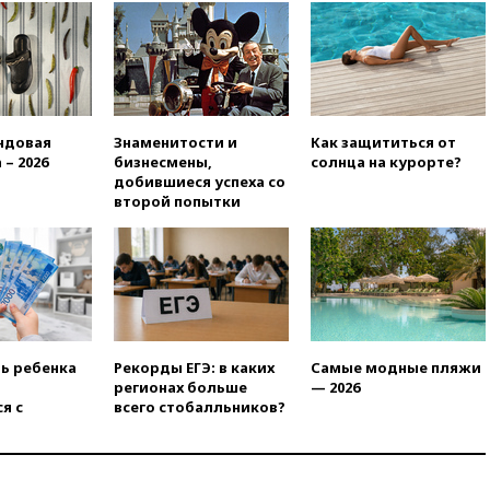
14:21
АТОР сообщила о
снижении цен на авиабилеты
в России
14:19
Масштабный сбой
произошел в рунете
14:14
«Ведомости»: Озон банк
ндовая
Знаменитости и
Как защититься от
не пострадает от британских
 – 2026
бизнесмены,
солнца на курорте?
санкций
добившиеся успеха со
второй попытки
13:58
Медведев назвал
Японию вассалом США
13:45
В Петербурге достроили
новый тоннель зеленой ветки
метро
13:38
В эфире «Радиостанции
Судного дня» прозвучали три
ть ребенка
Рекорды ЕГЭ: в каких
Самые модные пляжи
сообщения
регионах больше
— 2026
13:29
Восемь человек
я с
всего стобалльников?
пострадали при наезде
автомобиля на толпу в Омске
13:19
WP: Трамп определился