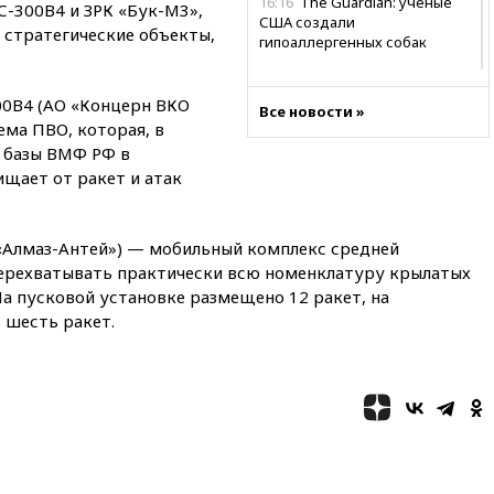
16:16
The Guardian: ученые
С-300В4 и ЗРК «Бук-М3»,
США создали
стратегические объекты,
гипоаллергенных собак
15:45
Спутник «Электро-Л» №
5 введен в эксплуатацию
300В4 (АО «Концерн ВКО
Все новости »
ема ПВО, которая, в
15:35
Два человека погибли
при атаках дронов ВСУ в
у базы ВМФ РФ в
Брянской области
щает от ракет и атак
15:15
В половине штатов США
зафиксирована вспышка
сальмонеллеза
«Алмаз-Антей») — мобильный комплекс средней
перехватывать практически всю номенклатуру крылатых
14:57
Жара в Европе может
На пусковой установке размещено 12 ракет, на
нанести ущерб экономике в
размере €800 млрд
 шесть ракет.
14:49
Пентагон озаботился
критикой Трампа по поводу
дефицита боеприпасов
14:40
В Германии задержан
украинец за шпионаж на
оборонном предприятии