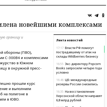
силена новейшими комплексами
ую границу и
Лента новостей
17:17
Власти РФ помогут
й обороны (ПВО),
пострадавшему от атак на
склады Wildberries бизнесу
и С-300В4 и комплексами
дежурство в Южном
16:55
Экс-директору Popcorn
ницу в окружной пресс-
Books запросили четыре года
условно
16:46
ЦБ: международные
спешно прошли курс
резервы России снизились
ение и выполнили
16:35
На восстановление
б на полигоне в
Херсонской области направят
или в ЮВО.
6,8 млрд рублей