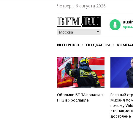
Четверг, 6 августа 2026
Busi
прям
Москва
ИНТЕРВЬЮ
ПОДКАСТЫ
КОМПА
СТИЛЬ
ТЕСТЫ
Обломки БПЛА попали в
Главный стр
НПЗ в Ярославле
Михаил Хом
почему Wild
это национ
достояние