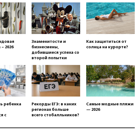
Ормузского пролива
11:58
Politico: США
восстановили обмен
разведданными с Украиной
11:58
Великобритания
расширила санкции против
ндовая
Знаменитости и
Как защититься от
России
 – 2026
бизнесмены,
солнца на курорте?
добившиеся успеха со
11:37
В Ярославской области
второй попытки
обломки БПЛА упали в
резервуары НПЗ
11:19
МИД России ответил на
критику мэра Хиросимы в
годовщину ядерной
бомбардировки
10:57
Оверчук заявил о
ть ребенка
Рекорды ЕГЭ: в каких
Самые модные пляжи
сокращении товарооборота
регионах больше
— 2026
России и Армении на две
я с
всего стобалльников?
трети
10:54
Президент ФИФА
Джанни Инфантино сумел