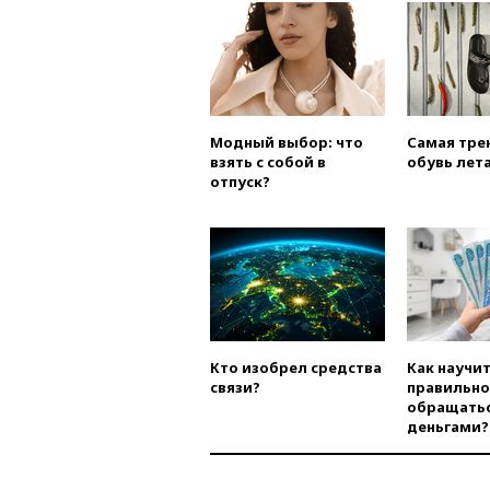
Модный выбор: что
Самая тре
взять с собой в
обувь лета
отпуск?
Кто изобрел средства
Как научи
связи?
правильно
обращатьс
деньгами?