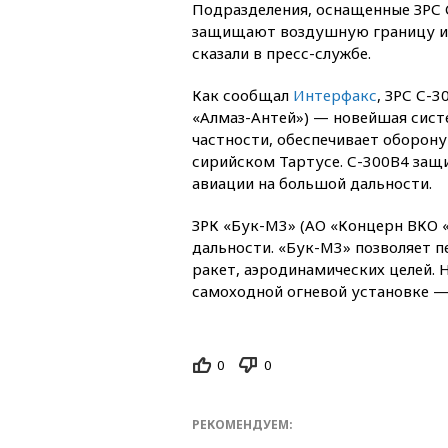
Подразделения, оснащенные ЗРС 
защищают воздушную границу и 
сказали в пресс-службе.
Как сообщал
Интерфакс
, ЗРС С-
«Алмаз-Антей») — новейшая сист
частности, обеспечивает оборон
сирийском Тартусе. С-300В4 защи
авиации на большой дальности.
ЗРК «Бук-М3» (АО «Концерн ВКО 
дальности. «Бук-М3» позволяет 
ракет, аэродинамических целей. 
самоходной огневой установке —
0
0
РЕКОМЕНДУЕМ: