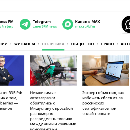
ness FM
Telegram
Канал в MAX
ой эфир
t.me/BFMnews
max.ru/bfm
НИИ
ФИНАНСЫ
ПОЛИТИКА
ОБЩЕСТВО
ПРАВО
АВТ
атег ВЭБ.РФ
Независимые
Эксперт объяснил, как
ич о том,
автозаправки
избежать сбоев из-за
berries —
обратились к
российских
альное
Мишустину с просьбой
сертификатов при
равномерно
онлайн-оплате
распределять топливо
между ними и крупными
конкурентами