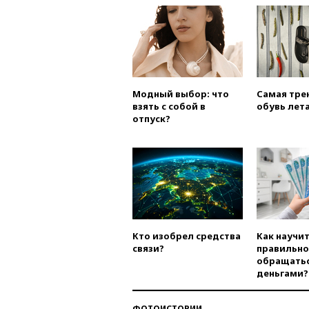
Модный выбор: что
Самая тре
взять с собой в
обувь лета
отпуск?
Кто изобрел средства
Как научи
связи?
правильно
обращатьс
деньгами?
ФОТОИСТОРИИ