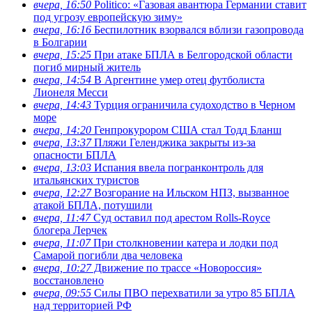
вчера, 16:50
Politico: «Газовая авантюра Германии ставит
под угрозу европейскую зиму»
вчера, 16:16
Беспилотник взорвался вблизи газопровода
в Болгарии
вчера, 15:25
При атаке БПЛА в Белгородской области
погиб мирный житель
вчера, 14:54
В Аргентине умер отец футболиста
Лионеля Месси
вчера, 14:43
Турция ограничила судоходство в Черном
море
вчера, 14:20
Генпрокурором США стал Тодд Бланш
вчера, 13:37
Пляжи Геленджика закрыты из-за
опасности БПЛА
вчера, 13:03
Испания ввела погранконтроль для
итальянских туристов
вчера, 12:27
Возгорание на Ильском НПЗ, вызванное
атакой БПЛА, потушили
вчера, 11:47
Суд оставил под арестом Rolls-Royce
блогера Лерчек
вчера, 11:07
При столкновении катера и лодки под
Самарой погибли два человека
вчера, 10:27
Движение по трассе «Новороссия»
восстановлено
вчера, 09:55
Силы ПВО перехватили за утро 85 БПЛА
над территорией РФ