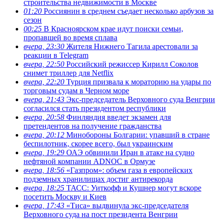
строительства недвижимости в Москве
01:20
Россиянин в среднем съедает несколько арбузов за
сезон
00:25
В Красноярском крае идут поиски семьи,
пропавшей во время сплава
вчера, 23:30
Жителя Нижнего Тагила арестовали за
реакции в Теlegram
вчера, 22:50
Российский режиссер Кирилл Соколов
снимет триллер для Netflix
вчера, 22:20
Турция призвала к мораторию на удары по
торговым судам в Черном море
вчера, 21:43
Экс-председатель Верховного суда Венгрии
согласился стать президентом республики
вчера, 20:58
Финляндия введет экзамен для
претендентов на получение гражданства
вчера, 20:12
Минобороны Болгарии: упавший в стране
беспилотник, скорее всего, был украинским
вчера, 19:29
ОАЭ обвинили Иран в атаке на судно
нефтяной компании ADNOC в Ормузе
вчера, 18:56
«Газпром»: объем газа в европейских
подземных хранилищах достиг антирекорда
вчера, 18:25
ТАСС: Уиткофф и Кушнер могут вскоре
посетить Москву и Киев
вчера, 17:43
«Тиса» выдвинула экс-председателя
Верховного суда на пост президента Венгрии