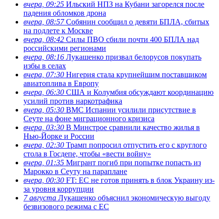
вчера, 09:25
Ильский НПЗ на Кубани загорелся после
падения обломков дрона
вчера, 08:57
Собянин сообщил о девяти БПЛА, сбитых
на подлете к Москве
вчера, 08:42
Силы ПВО сбили почти 400 БПЛА над
российскими регионами
вчера, 08:16
Лукашенко призвал белорусов покупать
избы в селах
вчера, 07:30
Нигерия стала крупнейшим поставщиком
авиатоплива в Европу
вчера, 06:30
США и Колумбия обсуждают координацию
усилий против наркотрафика
вчера, 05:30
ВМС Испании усилили присутствие в
Сеуте на фоне миграционного кризиса
вчера, 03:30
В Минстрое сравнили качество жилья в
Нью-Йорке и России
вчера, 02:30
Трамп попросил отпустить его с круглого
стола в Госдепе, чтобы «вести войну»
вчера, 01:35
Мигрант погиб при попытке попасть из
Марокко в Сеуту на параплане
вчера, 00:30
FT: ЕС не готов принять в блок Украину из-
за уровня коррупции
7 августа
Лукашенко объяснил экономическую выгоду
безвизового режима с ЕС