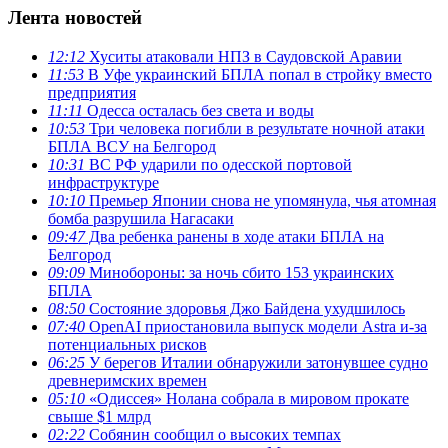
Лента новостей
12:12
Хуситы атаковали НПЗ в Саудовской Аравии
11:53
В Уфе украинский БПЛА попал в стройку вместо
предприятия
11:11
Одесса осталась без света и воды
10:53
Три человека погибли в результате ночной атаки
БПЛА ВСУ на Белгород
10:31
ВС РФ ударили по одесской портовой
инфраструктуре
10:10
Премьер Японии снова не упомянула, чья атомная
бомба разрушила Нагасаки
09:47
Два ребенка ранены в ходе атаки БПЛА на
Белгород
09:09
Минобороны: за ночь сбито 153 украинских
БПЛА
08:50
Состояние здоровья Джо Байдена ухудшилось
07:40
OpenAI приостановила выпуск модели Astra и-за
потенциальных рисков
06:25
У берегов Италии обнаружили затонувшее судно
древнеримских времен
05:10
«Одиссея» Нолана собрала в мировом прокате
свыше $1 млрд
02:22
Собянин сообщил о высоких темпах