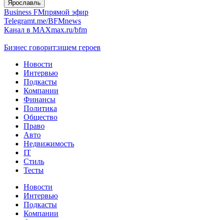
Ярославль
Business FM
прямой эфир
Telegram
t.me/BFMnews
Канал в MAX
max.ru/bfm
Бизнес говорит:
ищем героев
Новости
Интервью
Подкасты
Компании
Финансы
Политика
Общество
Право
Авто
Недвижимость
IT
Стиль
Тесты
Новости
Интервью
Подкасты
Компании