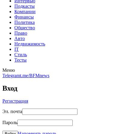
Интервью
Подкасты
Компании
Финансы
Политика
Общество
Право
Авто
Недвижимость
IT
Стиль
Тесты
Меню
Telegram
t.me/BFMnews
Вход
Регистрация
Эл. почта
Пароль
Напомнить пароль
Войти