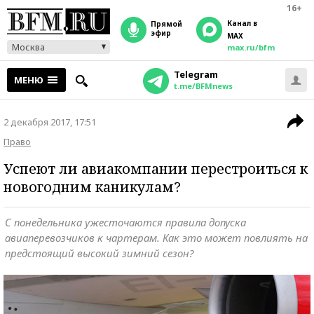
16+
Канал в
прямой
эфир
MAX
Москва
max.ru/bfm
Telegram
МЕНЮ
t.me/BFMnews
2 декабря 2017, 17:51
Право
Успеют ли авиакомпании перестроиться к
новогодним каникулам?
С понедельника ужесточаются правила допуска
авиаперевозчиков к чартерам. Как это может повлиять на
предстоящий высокий зимний сезон?