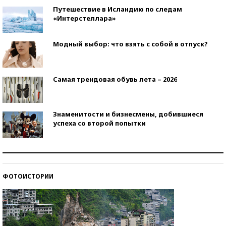
Путешествие в Исландию по следам
«Интерстеллара»
Модный выбор: что взять с собой в отпуск?
Самая трендовая обувь лета – 2026
Знаменитости и бизнесмены, добившиеся
успеха со второй попытки
Как защититься от солнца на курорте?
ФОТОИСТОРИИ
Кто изобрел средства связи?