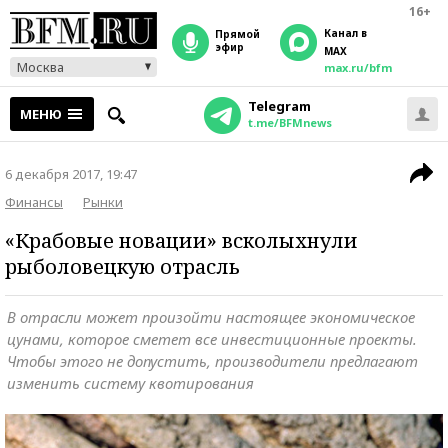
16+
Канал в
прямой
эфир
MAX
Москва
max.ru/bfm
Telegram
МЕНЮ
t.me/BFMnews
6 декабря 2017, 19:47
Финансы
Рынки
«Крабовые новации» всколыхнули
рыболовецкую отрасль
В отрасли может произойти настоящее экономическое
цунами, которое сметет все инвестиционные проекты.
Чтобы этого не допустить, производители предлагают
изменить систему квотирования