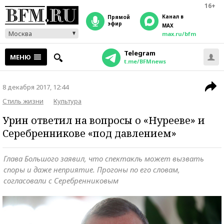
16+
Канал в
прямой
эфир
MAX
Москва
max.ru/bfm
Telegram
МЕНЮ
t.me/BFMnews
8 декабря 2017, 12:44
Стиль жизни
Культура
Урин ответил на вопросы о «Нурееве» и
Серебренникове «под давлением»
Глава Большого заявил, что спектакль может вызвать
споры и даже неприятие. Прогоны по его словам,
согласовали с Серебренниковым