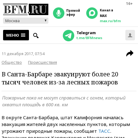
16+
Канал в
прямой
эфир
MAX
Москва
max.ru/bfm
Telegram
МЕНЮ
t.me/BFMnews
11 декабря 2017, 07:54
Общество
Происшествия
В Санта-Барбаре эвакуируют более 20
тысяч человек из-за лесных пожаров
Пожарные пока не могут справиться с огнем, который
охватил площадь в 600 кв. км
В округе Санта-Барбара, штат Калифорния началась
эвакуация жителей двух населенных пунктов, которым
угрожают природные пожары, сообщает
ТАСС
.
Эвакуации подлежат Карпинтерия и Монтесито (там