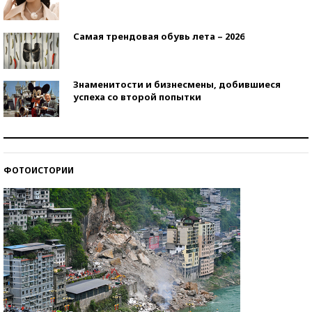
Самая трендовая обувь лета – 2026
Знаменитости и бизнесмены, добившиеся
успеха со второй попытки
Как защититься от солнца на курорте?
ФОТОИСТОРИИ
Кто изобрел средства связи?