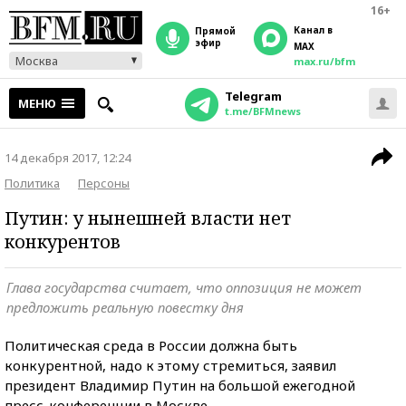
16+
Канал в
прямой
эфир
MAX
Москва
max.ru/bfm
Telegram
МЕНЮ
t.me/BFMnews
14 декабря 2017, 12:24
Политика
Персоны
Путин: у нынешней власти нет
конкурентов
Глава государства считает, что оппозиция не может
предложить реальную повестку дня
Политическая среда в России должна быть
конкурентной, надо к этому стремиться, заявил
президент Владимир Путин на большой ежегодной
пресс-конференции в Москве.