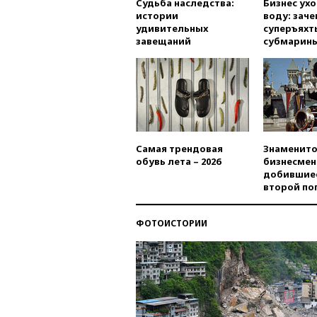
Судьба наследства:
Бизнес ух
истории
воду: заче
удивительных
суперъяхт
завещаний
субмарин
Самая трендовая
Знаменито
обувь лета – 2026
бизнесмен
добившиес
второй по
ФОТОИСТОРИИ