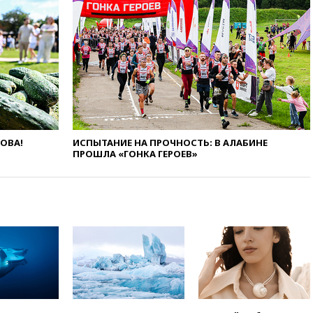
объяснил экономическую
выгоду безвизового режима с
ЕС
вчера, 22:59
На башню
ресторана «Армения» в
Москве вернут утраченную
скульптуру балерины
вчера, 22:45
Литовец
протаранил погранпункт при
попытке попасть в Россию
ЛОВА!
ИСПЫТАНИЕ НА ПРОЧНОСТЬ: В АЛАБИНЕ
ПРОШЛА «ГОНКА ГЕРОЕВ»
вчера, 22:28
Бессент
анонсировал скорое
соглашение о прекращении
огня США и Ирана
вчера, 22:15
Три человека
получили ножевые ранения
при нападении в Чехии
вчера, 22:00
Путин поручил
выделить средства на новые
РЛС для Белгородской
области