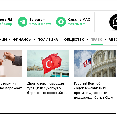
ness FM
Telegram
Канал в MAX
ой эфир
t.me/BFMnews
max.ru/bfm
НИИ
ФИНАНСЫ
ПОЛИТИКА
ОБЩЕСТВО
ПРАВО
АВТ
 вторичка
Дрон снова повредил
Георгий Бовт об
но дорожает
турецкий сухогруз у
«адских» санкциях
берегов Новороссийска
против РФ, которые
поддержал Сенат США