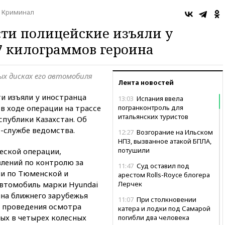
Криминал
ти полицейские изъяли у
7 килограммов героина
ых дисках его автомобиля
Лента новостей
и изъяли у иностранца
13:03
Испания ввела
в ходе операции на трассе
погранконтроль для
итальянских туристов
публики Казахстан. Об
с-службе ведомства.
12:27
Возгорание на Ильском
НПЗ, вызванное атакой БПЛА,
потушили
еской операции,
лений по контролю за
11:47
Суд оставил под
и по Тюменской и
арестом Rolls-Royce блогера
автомобиль марки Hyundai
Лерчек
ина ближнего зарубежья
11:07
При столкновении
е проведения осмотра
катера и лодки под Самарой
ых в четырех колесных
погибли два человека