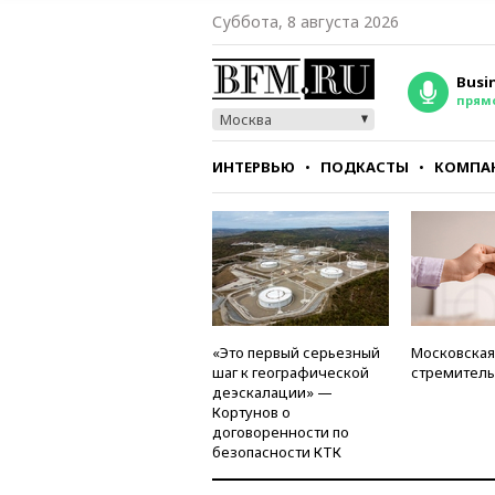
Суббота, 8 августа 2026
Busi
прям
Москва
ИНТЕРВЬЮ
ПОДКАСТЫ
КОМПА
СТИЛЬ
ТЕСТЫ
«Это первый серьезный
Московская
шаг к географической
стремитель
деэскалации» —
Кортунов о
договоренности по
безопасности КТК