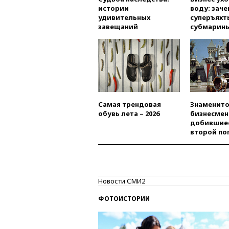
истории
воду: заче
удивительных
суперъяхт
завещаний
субмарин
Самая трендовая
Знаменито
обувь лета – 2026
бизнесмен
добившиес
второй по
Новости СМИ2
ФОТОИСТОРИИ