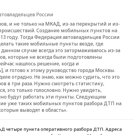
искусства до 2035 года
вчера, 21:21
Правительство
втовладельцев России
РФ разрешило продажу
ов, и не только на МКАД, из-за перекрытий и из-
бензина старых
экологических классов
происшествий. Создание мобильных пунктов на
13 году. Тогда Федерация автовладельцев России
вчера, 21:15
Путин обсудил с
делать такие мобильные пункты везде, где
Машковым 150-летие Союза
театральных деятелей
В данном случае всегда это затормаживалось из-за
в, которые не всегда были подготовлены
вчера, 20:47
Newsweek:
сейчас нашлось решение, когда и
«взрывная» диарея охватила
47 из 50 штатов США
], и готово к этому руководство города Москвы.
деле отрадно. Не знаю, как можно судить, что это
вчера, 20:35
ПВО за 12 часов
в в три раза. Нужно смотреть статистику,
сбила 200 украинских
ся, это только голословно. Нужно увидеть,
беспилотников
вно будут работать эти пункты. Следующим
вчера, 20:20
Третий комплект
ие уже таких мобильных пунктов разбора ДТП на
золотых медалей выиграли на
оторые выводят в область».
ЧЕ российские синхронистки
вчера, 20:15
ТАСС: жизни
главы «Уралдронзавода»
АД четыре пункта оперативного разбора ДТП. Адреса
после взрыва ничего не