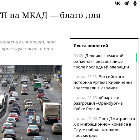
ТП на МКАД — благо для
 движения считают, что
Лента новостей
 проезжую часть в три
00:05
Девочка с «маской
Бэтмена» показала лицо
после последней операции
вчера, 23:35
Российского
историка Артема Кирпиченка
арестовали в Израиле
вчера, 23:23
«Спартак»
разгромил «Оренбург» в
Кубке России
вчера, 23:00
Пост Дмитриева в
X о миграционном кризисе в
Сеуте набрал миллион
просмотров