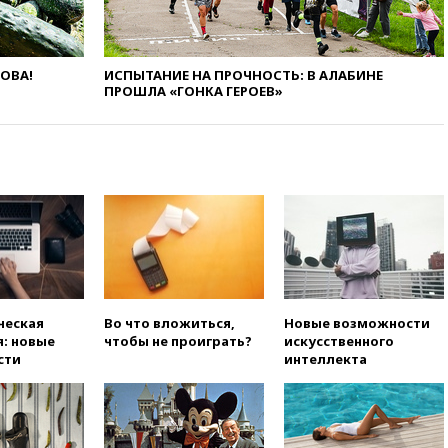
вчера, 17:45
Шуваев сообщил
об учащении атак ВСУ на
Белгородскую область
ЛОВА!
ИСПЫТАНИЕ НА ПРОЧНОСТЬ: В АЛАБИНЕ
ПРОШЛА «ГОНКА ГЕРОЕВ»
вчера, 17:35
Шуваев за два с
половиной месяца посетил
все округа Белгородской
области
вчера, 17:25
Путин встретился
с врио губернатора
Белгородской области
Шуваевым
вчера, 17:20
«Ведомости»:
начальник тыла Санчик не
справился с возросшими
объемами работ
ческая
Во что вложиться,
Новые возможности
: новые
чтобы не проиграть?
искусственного
вчера, 17:15
В аэропорту Сочи
сти
интеллекта
введен план «Ковер»
вчера, 16:55
При атаке дрона
ВСУ на больницу в Донецке
погибла женщина