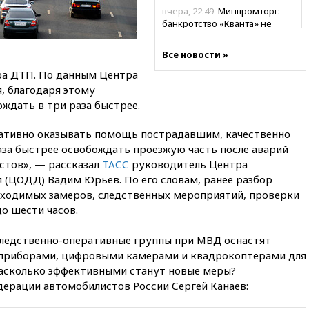
вчера, 22:49
Минпромторг:
банкротство «Кванта» не
означает прекращения
производства телевизоров в
Все новости »
РФ
ра ДТП. По данным Центра
вчера, 22:35
Семь грузовых
, благодаря этому
вагонов сошли с рельсов в
ждать в три раза быстрее.
Оренбургской области
вчера, 22:22
Минфин: в июле
ративно оказывать помощь пострадавшим, качественно
выросли нефтегазовые
аза быстрее освобождать проезжую часть после аварий
доходы российского бюджета
стов», — рассказал
ТАСС
руководитель Центра
вчера, 22:15
Аксаков: ЦБ
 (ЦОДД) Вадим Юрьев. По его словам, ранее разбор
согласовал первый стандарт
бходимых замеров, следственных мероприятий, проверки
исламского банкинга
о шести часов.
вчера, 21:43
Организаторы
«Интервидения»
следственно-оперативные группы при МВД оснастят
подтвердили, что конкурс
приборами, цифровыми камерами и квадрокоптерами для
пройдет в Саудовской Аравии
Насколько эффективными станут новые меры?
вчера, 21:35
Машков: в РФ
ерации автомобилистов России Сергей Канаев:
подготовили концепцию
развития театрального