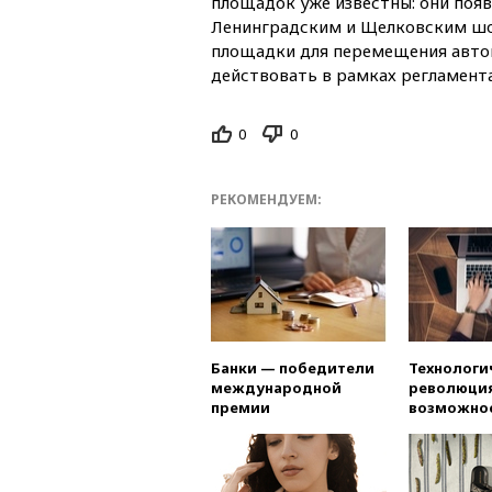
площадок уже известны: они поя
Ленинградским и Щелковским шо
площадки для перемещения автом
действовать в рамках регламент
0
0
РЕКОМЕНДУЕМ:
Банки — победители
Технологи
международной
революция
премии
возможно