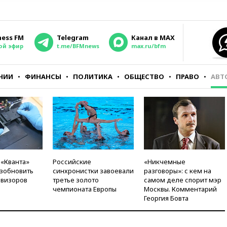
ness FM
Telegram
Канал в MAX
ой эфир
t.me/BFMnews
max.ru/bfm
НИИ
ФИНАНСЫ
ПОЛИТИКА
ОБЩЕСТВО
ПРАВО
АВТ
 «Кванта»
Российские
«Никчемные
зобновить
синхронистки завоевали
разговоры»: с кем на
евизоров
третье золото
самом деле спорит мэр
чемпионата Европы
Москвы. Комментарий
Георгия Бовта