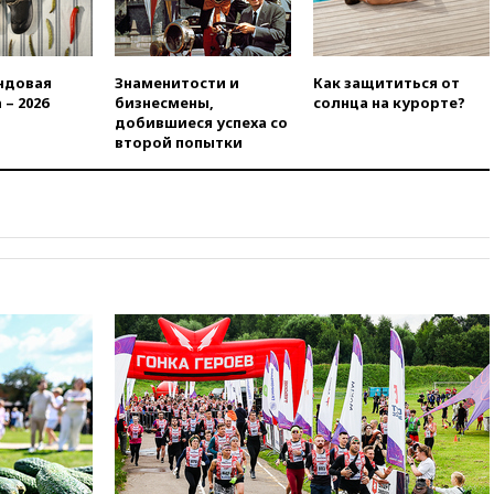
Памфиловой подготовку к
единому дню голосования
вчера, 18:56
Wildberries
ндовая
Знаменитости и
Как защититься от
отрицает перенос основной
 – 2026
бизнесмены,
солнца на курорте?
логистики за пределы России
добившиеся успеха со
вчера, 18:45
Крупнейший
второй попытки
склад маркетплейса Rozetka
сгорел под Киевом
вчера, 18:35
Джаред Лето
лишился роли в фильме
Барри Левинсона на фоне
обвинений в насилии
вчера, 18:28
Выборы ректора
ГИТИСа перенесены на «после
1 ноября»
вчера, 18:15
Путин указал на
нехватку врачей в
Белгородской области
вчера, 17:58
ЕС отменил
временную защиту для
военнообязанных украинцев