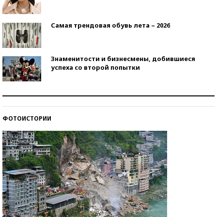
Самая трендовая обувь лета – 2026
Знаменитости и бизнесмены, добившиеся
успеха со второй попытки
Как защититься от солнца на курорте?
ФОТОИСТОРИИ
Кто изобрел средства связи?