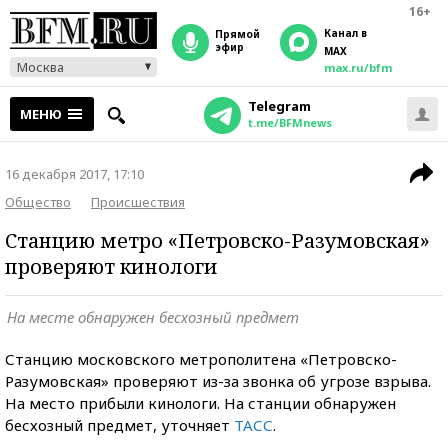
16+
Канал в
прямой
эфир
MAX
Москва
max.ru/bfm
Telegram
МЕНЮ
t.me/BFMnews
16 декабря 2017, 17:10
Общество
Происшествия
Станцию метро «Петровско-Разумовская»
проверяют кинологи
На месте обнаружен бесхозный предмет
Станцию московского метрополитена «Петровско-
Разумовская» проверяют из-за звонка об угрозе взрыва.
На место прибыли кинологи. На станции обнаружен
бесхозный предмет, уточняет
ТАСС
.