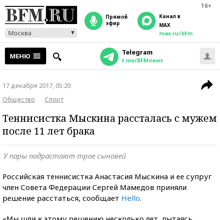
16+
Канал в
прямой
эфир
MAX
Москва
max.ru/bfm
Telegram
МЕНЮ
t.me/BFMnews
17 декабря 2017, 05:20
Общество
Спорт
Теннисистка Мыскина рассталась с мужем
после 11 лет брака
У пары подрастают трое сыновей
Российская теннисистка Анастасия Мыскина и ее супруг
член Совета Федерации Сергей Мамедов приняли
решение расстаться, сообщает
Hello
.
«Мы шли к этому решению несколько лет, пытаясь