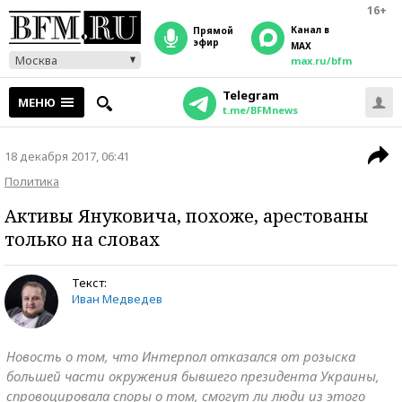
16+
Канал в
прямой
эфир
MAX
Москва
max.ru/bfm
Telegram
МЕНЮ
t.me/BFMnews
18 декабря 2017, 06:41
Политика
Активы Януковича, похоже, арестованы
только на словах
Текст:
Иван Медведев
Новость о том, что Интерпол отказался от розыска
большей части окружения бывшего президента Украины,
спровоцировала споры о том, смогут ли люди из этого