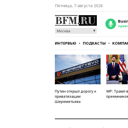
Пятница, 7 августа 2026
Busi
прям
Москва
ИНТЕРВЬЮ
ПОДКАСТЫ
КОМПА
СТИЛЬ
ТЕСТЫ
Путин открыл дорогу к
WP: Трамп 
приватизации
преемнико
Шереметьева