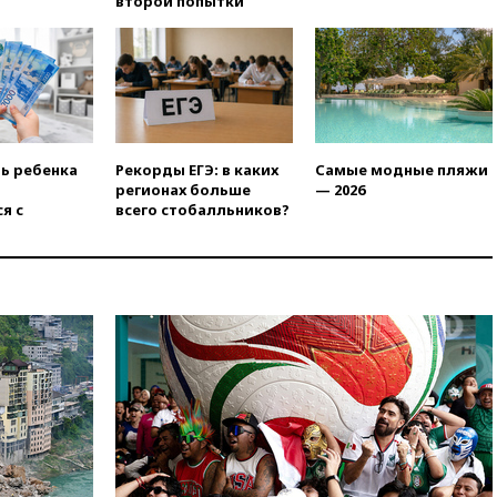
второй попытки
Ярославля приостановили
работу
вчера, 19:35
WP: Трамп
призвал доноров-
республиканцев поддержать
Вэнса на выборах 2028 года
вчера, 19:20
Число ломбардов
ть ребенка
Рекорды ЕГЭ: в каких
Самые модные пляжи
в РФ превысило максимум
регионах больше
— 2026
2022 года
я с
всего стобалльников?
вчера, 19:15
Жуковский и
аэропорт Геленджика
возобновили работу
вчера, 19:00
Путин уточнил
порядок присвоения воинских
званий добровольцам
вчера, 18:50
Euractiv: восток
Финляндии приходит в упадок
без российских туристов
вчера, 18:35
В Жуковском и
аэропорту Геленджика
введены ограничения