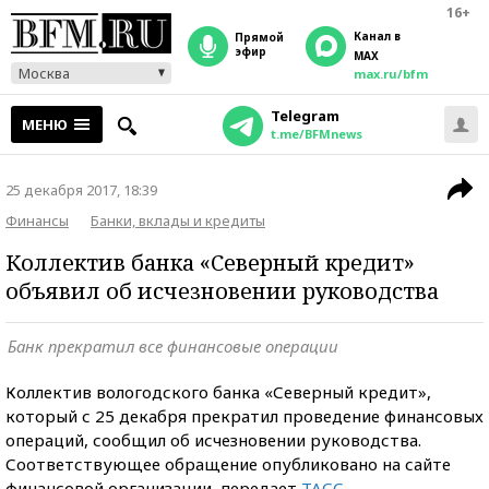
16+
Канал в
прямой
эфир
MAX
Москва
max.ru/bfm
Telegram
МЕНЮ
t.me/BFMnews
25 декабря 2017, 18:39
Финансы
Банки, вклады и кредиты
Коллектив банка «Северный кредит»
объявил об исчезновении руководства
Банк прекратил все финансовые операции
Коллектив вологодского банка «Северный кредит»,
который с 25 декабря прекратил проведение финансовых
операций, сообщил об исчезновении руководства.
Соответствующее обращение опубликовано на сайте
финансовой организации, передает
ТАСС
.