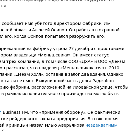
«сценарий гибридной атаки»
ня.
09:32
В Тверской области
обломки дрона повредили
фасад логокомплекса
»
сообщает имя убитого директором фабрики. Им
Wildberries
нской области Алексей Осипов. Он работал в охранной
09:18
В Ярославской области
л его, когда Осипов попытался разоружить его.
отражена самая
массированная атака БПЛА
 приехавший на фабрику утром 27 декабря с приставами
09:16
Трамп сообщил об
ором владельца «Меньшевика». Он имеет статус
огромном запасе боеприпасов
ем трех компаний, в том числе ООО «ДХА» и ООО «Денэм
в США
он рассказал,
что владелец «Меньшевика» взял в 2010
08:54
В Таиланде сегодня
пании «Денэм Холл», оставив в залог два здания. Однако
прощаются с молодыми
в так и не смог. Выкупивший часть долга Раджабов
россиянами, жестоко убитыми
рию фабрики, расположенной на Иловайской улице, чтобы
в Паттайе
 в рамках исполнительного производства могло быть
08:26
Летчики с упавшего
самолета в Приангарье
отделались ссадинами и
л
Business FM
, что «применил оборону». Он фактически
ушибами
тке рейдерского захвата предприятия. В то же время
07:40
Таджикистан и
гей Криницын
назвал Илью Аверьянова
неадекватным
SpaceX/Starlink расширяют