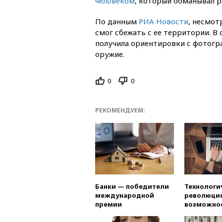
человеком
,
который обманывал ра
По данным
РИА Новости
, несмот
смог сбежать с ее территории. В
получила ориентировки с фотогр
оружие.
0
0
РЕКОМЕНДУЕМ:
Банки — победители
Технологи
международной
революция
премии
возможно