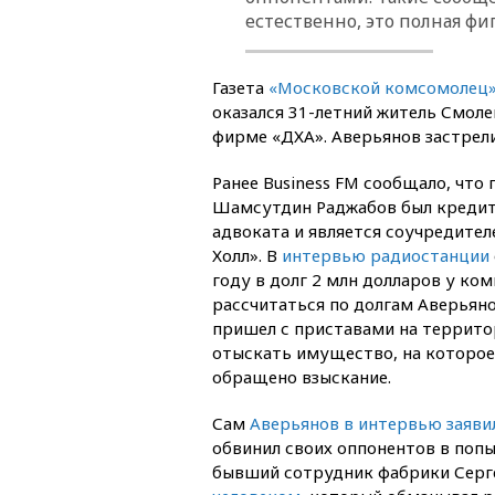
естественно, это полная фиг
Газета
«Московской комсомолец
оказался 31-летний житель Смоле
фирме «ДХА». Аверьянов застрели
Ранее Business FM сообщало, что
Шамсутдин Раджабов был кредит
адвоката и является соучредител
Холл». В
интервью радиостанции
году в долг 2 млн долларов у ком
рассчитаться по долгам Аверьяно
пришел с приставами на террито
отыскать имущество, на которое
обращено взыскание.
Сам
Аверьянов в интервью заяви
обвинил своих оппонентов в попы
бывший
сотрудник фабрики Сер