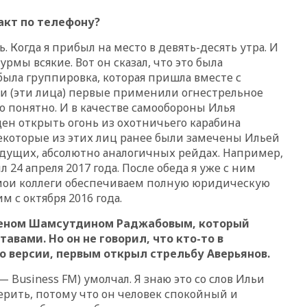
12:15
Иран и Оман
кт по телефону?
согласовали главные пункты
сделки по открытию
. Когда я прибыл на место в девять-десять утра. И
Ормузского пролива
рмы всякие. Вот он сказал, что это была
11:58
Politico: США
была группировка, которая пришла вместе с
восстановили обмен
они (эти лица) первые применили огнестрельное
разведданными с Украиной
о понятно. И в качестве самообороны Илья
11:58
Великобритания
н открыть огонь из охотничьего карабина
расширила санкции против
некоторые из этих лиц ранее были замечены Ильей
России
дущих, абсолютно аналогичных рейдах. Например,
11:37
В Ярославской области
24 апреля 2017 года. После обеда я уже с ним
обломки БПЛА упали в
 мои коллеги обеспечиваем полную юридическую
резервуары НПЗ
м с октября 2016 года.
11:19
МИД России ответил на
критику мэра Хиросимы в
меном Шамсутдином Раджабовым, который
годовщину ядерной
авами. Но он не говорил, что кто-то в
бомбардировки
го версии, первым открыл стрельбу Аверьянов.
10:57
Оверчук заявил о
 — Business FM) умолчал. Я знаю это со слов Ильи
сокращении товарооборота
России и Армении на две
ерить, потому что он человек спокойный и
трети