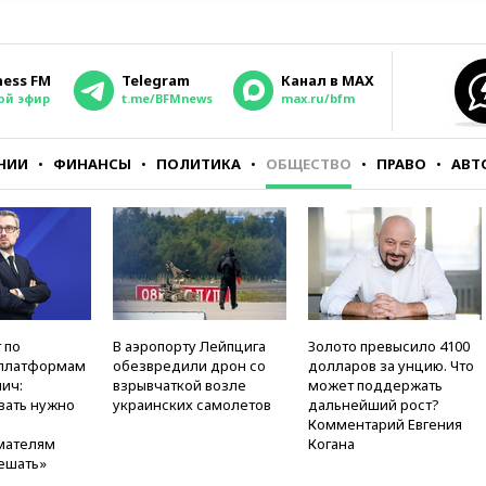
ness FM
Telegram
Канал в MAX
ой эфир
t.me/BFMnews
max.ru/bfm
НИИ
ФИНАНСЫ
ПОЛИТИКА
ОБЩЕСТВО
ПРАВО
АВТ
 по
В аэропорту Лейпцига
Золото превысило 4100
платформам
обезвредили дрон со
долларов за унцию. Что
ич:
взрывчаткой возле
может поддержать
вать нужно
украинских самолетов
дальнейший рост?
Комментарий Евгения
мателям
Когана
ешать»