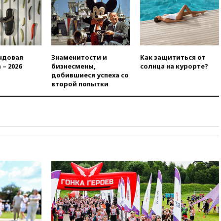
сотни жителей Курской
области все еще неизвестна
01:10
МИД РФ: ЕС пытается
сохранить мобилизационный
ресурс для Украины
ндовая
Знаменитости и
Как защититься от
00:05
Девочка с «маской
 – 2026
бизнесмены,
солнца на курорте?
Бэтмена» показала лицо
добившиеся успеха со
после последней операции
второй попытки
вчера, 23:35
Российского
историка Артема Кирпиченка
арестовали в Израиле
вчера, 23:23
«Спартак»
разгромил «Оренбург» в
Кубке России
вчера, 23:00
Пост Дмитриева в
X о миграционном кризисе в
Сеуте набрал миллион
просмотров
вчера, 22:49
Минпромторг:
банкротство «Кванта» не