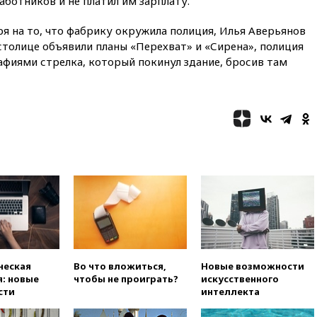
ботников и не платил им зарплату.
сотрудничество в сфере
технологий
ря на то, что фабрику окружила полиция, Илья Аверьянов
07:00
Силы ПВО сбили шесть
 столице объявили планы «Перехват» и «Сирена», полиция
БПЛА ВСУ, летевших на
афиями стрелка, который покинул здание, бросив там
Москву
06:25
Золото подорожало до
$4350 за тройскую унцию
06:01
МИД РФ: Казахстан
понимает сущность киевского
режима
05:10
Дом детства Нила
Армстронга впервые за 38 лет
выставили на продажу
04:00
Мирошник: России стоит
быть готовой к продолжению
украинского конфликта
03:16
Трамп заявил, что
ческая
Во что вложиться,
Новые возможности
предпочел бы соглашение с
: новые
чтобы не проиграть?
искусственного
Ираном
сти
интеллекта
02:06
Лантратова: судьба