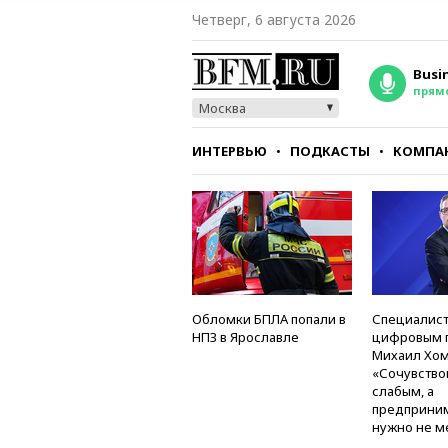
Четверг, 6 августа 2026
Busi
прям
Москва
ИНТЕРВЬЮ
ПОДКАСТЫ
КОМПА
СТИЛЬ
ТЕСТЫ
Обломки БПЛА попали в
Специалист
НПЗ в Ярославле
цифровым 
Михаил Хом
«Сочувство
слабым, а
предприни
нужно не м