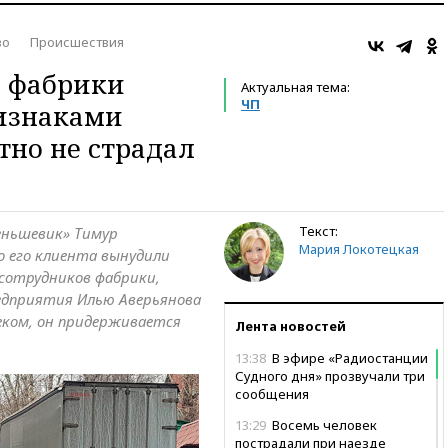
во
Происшествия
а фабрики
Актуальная тема:
ЧП
изнаками
тно не страдал
Текст:
ньшевик» Тимур
Мария Локотецкая
то его клиента вынудили
сотрудников фабрики,
дприятия Илью Аверьянова
еком, он придерживается
Лента новостей
13:38
В эфире «Радиостанции
Судного дня» прозвучали три
сообщения
13:29
Восемь человек
пострадали при наезде