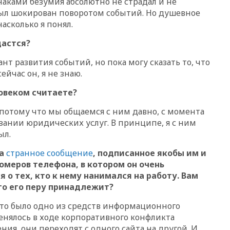
наками безумия абсолютно не страдал и не
 был шокирован поворотом событий. Но душевное
10:54
Президент ФИФА
Джанни Инфантино сумел
асколько я понял.
сохранить пост
дастся?
10:38
Роскачество нашло
кишечную палочку в бургерах
т развития событий, но пока могу сказать то, что
пяти популярных сетей
сейчас он, я не знаю.
фастфуда
10:19
СКР рассматривает три
овеком считаете?
основные версии
произошедшего с Cessna-182
 потому что мы общаемся с ним давно, с момента
зании юридических услуг. В принципе, я с ним
10:18
В Приморье задержаны
ыл.
подростки, планировавшие
теракт на объекте Росгвардии
ма
странное сообщение
, подписанное якобы им и
09:59
The Spectator:
номеров телефона, в котором он очень
отсутствие ракет для Patriot у
 о тех, кто к нему нанимался на работу. Вам
Украины приведет к
это его перу принадлежит?
поражению Киева
09:54
МВД Германии:
то было одно из средств информационного
инцидент с дроном в
енялось в ходе корпоративного конфликта
аэропорту Лейпцига —
ия, они переходят с одного сайта на другой. И,