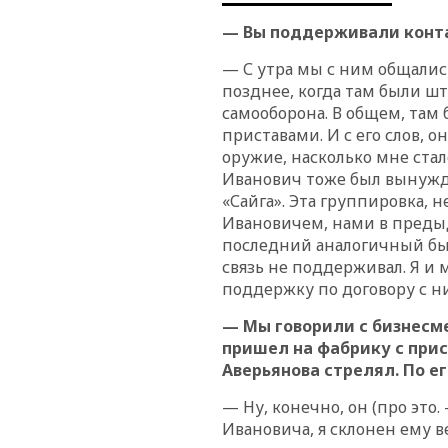
— Вы поддерживали конта
— С утра мы с ним общались
позднее, когда там были шту
самооборона. В общем, там 
приставами. И с его слов, 
оружие, насколько мне стал
Иванович тоже был вынужде
«Сайга». Эта группировка, 
Ивановичем, нами в преды
последний аналогичный был 
связь не поддерживал. Я и
поддержку по договору с ни
— Мы говорили с бизнес
пришел на фабрику с прист
Аверьянова стрелял. По е
— Ну, конечно, он (про это.
Ивановича, я склонен ему в