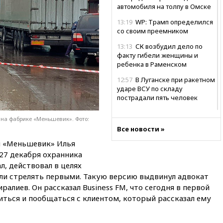
автомобиля на толпу в Омске
13:19
WP: Трамп определился
со своим преемником
13:13
СК возбудил дело по
факту гибели женщины и
ребенка в Раменском
12:57
В Луганске при ракетном
ударе ВСУ по складу
пострадали пять человек
12:44
МВД: число
 на фабрике «Меньшевик». Фото:
преступлений, связанных с
Все новости »
отмыванием денег, достигло
рекордного показателя
и «Меньшевик» Илья
27 декабря охранника
12:40
В Подмосковье
женщина и трехлетний
л, действовал в целях
ребенок погибли при падении
али стрелять первыми. Такую версию выдвинул адвокат
из окна
алиев. Он рассказал Business FM, что сегодня в первой
иться и пообщаться с клиентом, который рассказал ему
12:22
В России с 1 сентября
изменятся билеты на
общественный транспорт