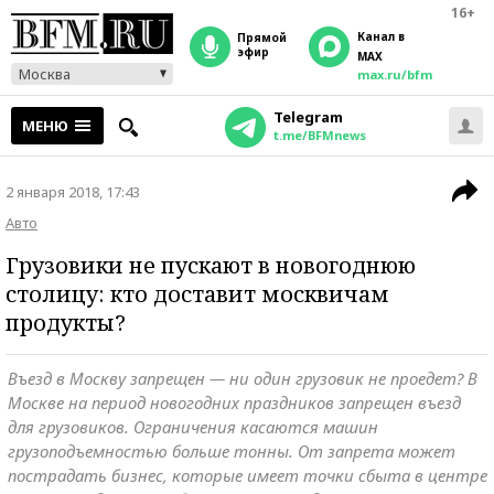
16+
Канал в
прямой
эфир
MAX
Москва
max.ru/bfm
Telegram
МЕНЮ
t.me/BFMnews
2 января 2018, 17:43
Авто
Грузовики не пускают в новогоднюю
столицу: кто доставит москвичам
продукты?
Въезд в Москву запрещен — ни один грузовик не проедет? В
Москве на период новогодних праздников запрещен въезд
для грузовиков. Ограничения касаются машин
грузоподъемностью больше тонны. От запрета может
пострадать бизнес, которые имеет точки сбыта в центре