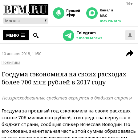
16+
Канал в
прямой
эфир
MAX
Москва
max.ru/bfm
Telegram
МЕНЮ
t.me/BFMnews
10 января 2018, 11:50
Политика
Госдума сэкономила на своих расходах
более 700 млн рублей в 2017 году
Неизрасходованные средства вернутся в бюджет страны
Госдума за прошлый год сэкономила на своих расходах
свыше 706 миллионов рублей, эти средства вернутся в
бюджет страны, сообщил спикер Вячеслав Володин. По
его словам, значительная часть этой суммы образовалась
за счет сокращения расходов по закупочным статьям,