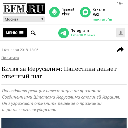
16+
Канал в
прямой
эфир
MAX
Москва
max.ru/bfm
Telegram
МЕНЮ
t.me/BFMnews
14 января 2018, 18:06
Политика
Битва за Иерусалим: Палестина делает
ответный шаг
Последовала реакция палестинцев на признание
Соединенными Штатами Иерусалима столицей Израиля.
Они угрожают отменить решение о признании
израильского государства