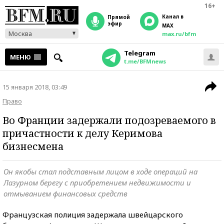
16+
Канал в
прямой
эфир
MAX
Москва
max.ru/bfm
Telegram
МЕНЮ
t.me/BFMnews
15 января 2018, 03:49
Право
Во Франции задержали подозреваемого в
причастности к делу Керимова
бизнесмена
Он якобы стал подставным лицом в ходе операций на
Лазурном берегу с приобретением недвижимости и
отмыванием финансовых средств
Французская полиция задержала швейцарского