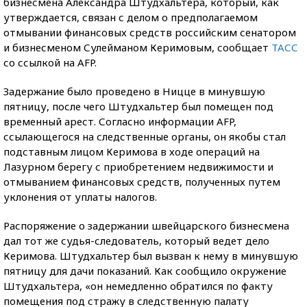
бизнесмена Александра Штудхальтера, который, как
утверждается, связан с делом о предполагаемом
отмывании финансовых средств российским сенатором
и бизнесменом Сулейманом Керимовым, сообщает
ТАСС
со ссылкой на AFP.
Задержание было проведено в Ницце в минувшую
пятницу, после чего Штудхальтер был помещен под
временный арест. Согласно информации AFP,
ссылающегося на следственные органы, он якобы стал
подставным лицом Керимова в ходе операций на
Лазурном берегу с приобретением недвижимости и
отмыванием финансовых средств, полученных путем
уклонения от уплаты налогов.
Распоряжение о задержании швейцарского бизнесмена
дал тот же судья-следователь, который ведет дело
Керимова. Штудхальтер был вызван к нему в минувшую
пятницу для дачи показаний. Как сообщило окружение
Штудхальтера, «он немедленно обратился по факту
помещения под стражу в следственную палату