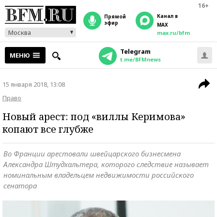
16+
Канал в
прямой
эфир
MAX
Москва
max.ru/bfm
Telegram
МЕНЮ
t.me/BFMnews
15 января 2018, 13:08
Право
Новый арест: под «виллы Керимова»
копают все глубже
Во Франции арестовали швейцарского бизнесмена
Александра Штудхальтера, которого следствие называет
номинальным владельцем недвижимости российского
сенатора