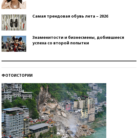
Самая трендовая обувь лета – 2026
Знаменитости и бизнесмены, добившиеся
успеха со второй попытки
Как защититься от солнца на курорте?
ФОТОИСТОРИИ
Кто изобрел средства связи?