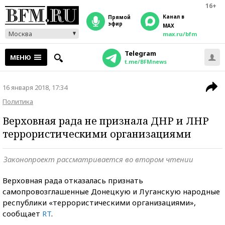
16+
Канал в
прямой
эфир
MAX
Москва
max.ru/bfm
Telegram
МЕНЮ
t.me/BFMnews
16 января 2018, 17:34
Политика
Верховная рада не признала ДНР и ЛНР
террористическими организациями
Законопроект рассматривается во втором чтении
Верховная рада отказалась признать
самопровозглашенные Донецкую и Луганскую народные
республики «террористическими организациями»,
сообщает
RT
.