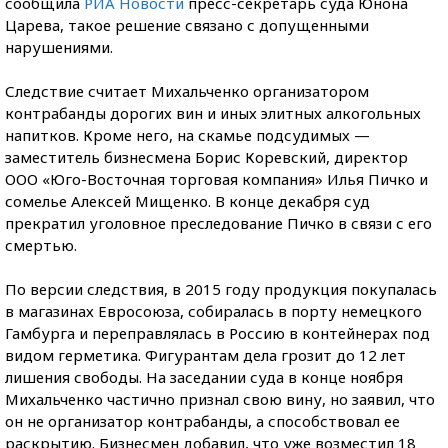
сообщила
РИА Новости
пресс-секретарь суда Юнона
Царева, такое решение связано с допущенными
нарушениями.
Следствие считает Михальченко организатором
контрабанды дорогих вин и иных элитных алкогольных
напитков. Кроме него, на скамье подсудимых —
заместитель бизнесмена Борис Коревский, директор
ООО «Юго-Восточная торговая компания» Илья Пичко и
сомелье Алексей Мищенко. В конце декабря суд
прекратил уголовное преследование Пичко в связи с его
смертью.
По версии следствия, в 2015 году продукция покупалась
в магазинах Евросоюза, собиралась в порту немецкого
Гамбурга и переправлялась в Россию в контейнерах под
видом герметика. Фигурантам дела грозит до 12 лет
лишения свободы. На заседании суда в конце ноября
Михальченко частично признал свою вину, но заявил, что
он не организатор контрабанды, а способствовал ее
раскрытию. Бизнесмен добавил, что уже возместил 18