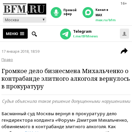
16+
Канал в
прямой
эфир
MAX
Москва
max.ru/bfm
Telegram
МЕНЮ
t.me/BFMnews
17 января 2018, 18:59
Право
Громкое дело бизнесмена Михальченко о
контрабанде элитного алкоголя вернулось
в прокуратуру
Судья объяснила такое решение допущенными нарушениями
Басманный суд Москвы вернул в прокуратуру дело
гендиректора холдинга «Форум» Дмитрия Михальченко,
обвиняемого в контрабанде элитного алкоголя. Как