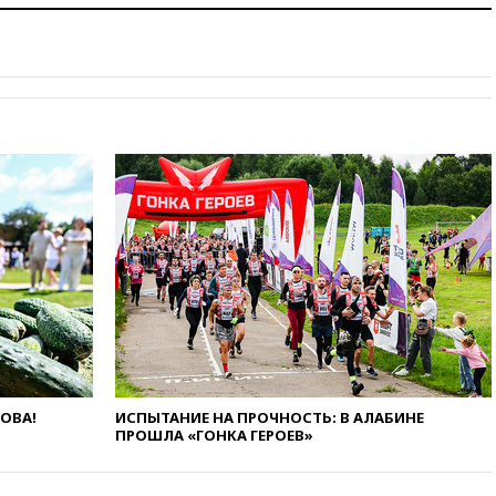
11:38
Шадаев исключил
запуск мессенджера на
«Госуслугах»
11:22
При стрельбе в школе в
Таиланде погибли пять
человек
11:19
Россия рассчитывает
заключить безвизовые
соглашения с Индонезией и
Малайзией
11:04
«Ведомости»: на партию
«Яблоко» ополчились
конкуренты
10:59
Торговые центры и кафе
в России могут обязать
раздавать питьевую воду
бесплатно
ЛОВА!
ИСПЫТАНИЕ НА ПРОЧНОСТЬ: В АЛАБИНЕ
10:41
Бывшая глава брокера
ПРОШЛА «ГОНКА ГЕРОЕВ»
Mind Money Юлия Хандошко
признала свою вину