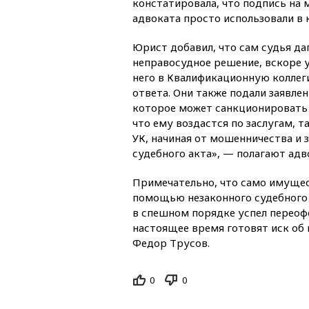
констатировала, что подпись на 
адвоката просто использовали в 
Юрист добавил, что сам судья д
неправосудное решение, вскоре 
него в Квалификационную коллеги
ответа. Они также подали заявле
которое может санкционировать 
что ему воздастся по заслугам, т
УК, начиная от мошенничества и
судебного акта», — полагают адв
Примечательно, что само имущест
помощью незаконного судебного 
в спешном порядке успел переофо
настоящее время готовят иск об 
Федор Трусов.
0
0