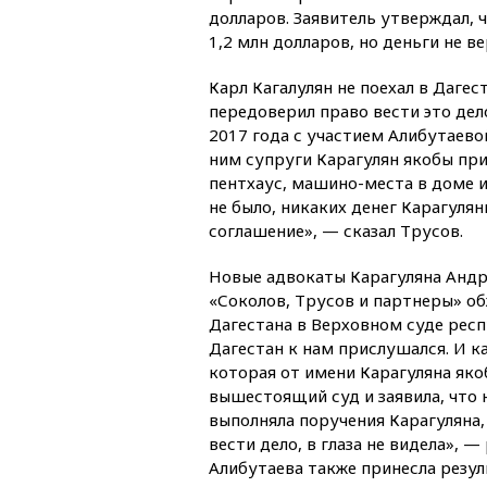
долларов. Заявитель утверждал, ч
1,2 млн долларов, но деньги не ве
Карл Кагалулян не поехал в Дагес
передоверил право вести это дел
2017 года с участием Алибутаево
ним супруги Карагулян якобы при
пентхаус, машино-места в доме и
не было, никаких денег Карагуля
соглашение», — сказал Трусов.
Новые адвокаты Карагуляна Андр
«Соколов, Трусов и партнеры» о
Дагестана в Верховном суде респ
Дагестан к нам прислушался. И ка
которая от имени Карагуляна як
вышестоящий суд и заявила, что 
выполняла поручения Карагуляна,
вести дело, в глаза не видела», —
Алибутаева также принесла резу