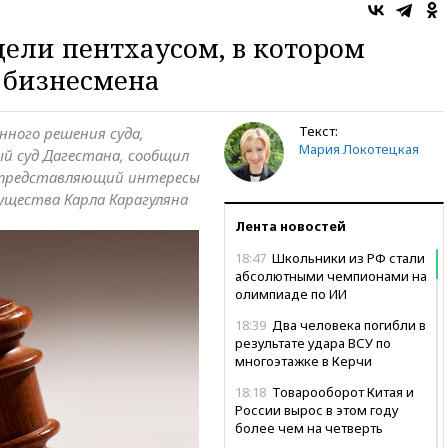
ели пентхаусом, в котором
 бизнесмена
Текст:
нного решения суда,
Мария Локотецкая
й суд Дагестана, сообщил
в, представляющий интересы
ущества Карла Карагуляна
Лента новостей
18:47
Школьники из РФ стали
абсолютными чемпионами на
олимпиаде по ИИ
18:39
Два человека погибли в
результате удара ВСУ по
многоэтажке в Керчи
18:18
Товарооборот Китая и
России вырос в этом году
более чем на четверть