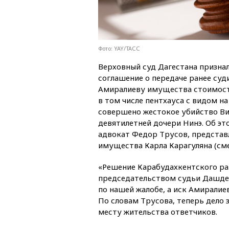
Фото: YAY/ТАСС
Верховный суд Дагестана призна
соглашение о передаче ранее су
Амиралиеву имущества стоимост
в том числе пентхауса с видом н
совершено жестокое убийство Ви
девятилетней дочери Нинэ. Об эт
адвокат Федор Трусов, представ
имущества Карла Карагуляна (сме
«Решение Карабудахкентского ра
председательством судьи Дашде
по нашей жалобе, а иск Амиралие
По словам Трусова, теперь дело
месту жительства ответчиков.