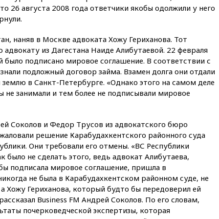
объединились в военный
то 26 августа 2008 года ответчики якобы одолжили у него
альянс
рнули.
14:39
Экс-издатель Popcorn
Books получил условный срок
тан, наняв в Москве адвоката Хожу Гериханова. Тот
по делу о пропаганде ЛГБТ
о адвокату из Дагестана Наиде Алибутаевой. 22 февраля
й было подписано мировое соглашение. В соответствии с
14:34
Минпромторг не
намерен сокращать перечень
знали подложный договор займа. Взамен долга они отдали
товаров для параллельного
 землю в Санкт-Петербурге. «Однако этого на самом деле
импорта
ны не занимали и тем более не подписывали мировое
14:14
Роспотребнадзор
одобрил открытие сезона на
105 пляжах в Анапе
ей Соколов и Федор Трусов из адвокатского бюро
бжаловали решение Карабудахкентского районного суда
14:09
Глава Тувы включил
сенатора Нарусову в список
ублики. Они требовали его отмены. «ВС Республики
кандидатов в Совфед
к было не сделать этого, ведь адвокат Алибутаева,
обы подписала мировое соглашение, пришла в
13:57
Wildberries запустит
программу по открытию
никогда не была в Карабудахкентском районном суде, не
партнерских хабов
 а Хожу Гериханова, который будто бы передоверил ей
 рассказал Business FM Андрей Соколов. По его словам,
13:53
Сенаторы Аргентины
льтаты почерковедческой экспертизы, которая
одобрили скандальный
законопроект о частной