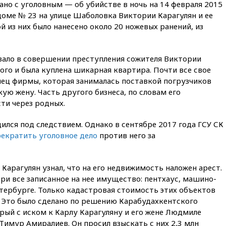
шесть гимнастов сборной
но с уголовным — об убийстве в ночь на 14 февраля 2015
России не получили визы на
доме № 23 на улице Шаболовка Виктории Карагулян и ее
ЧЕ
й из них было нанесено около 20 ножевых ранений, из
16:16
Движение по
Крымскому мосту
перекрывали второй раз за
вало в совершении преступления сожителя Виктории
день
рого и была куплена шикарная квартира. Почти все свое
16:00
Создатели пирамиды
лец фирмы, которая занималась поставкой погрузчиков
АФК «Наследие» получили от
кую жену. Часть другого бизнеса, по словам его
шести до 12 лет колонии
ти через родных.
15:45
Верховный суд 10
августа рассмотрит иск о
дился под следствием. Однако в сентябре 2017 года ГСУ СК
снятии «Яблока» с выборов
екратить уголовное дело
против него за
15:35
Четыре человека
пострадали при пожаре на
складе с красками в Брянске
л Карагулян узнал, что на его недвижимость наложен арест.
ри все записанное на нее имущество: пентхаус, машино-
15:15
«Аэрофлот» с 1 октября
возобновит ежедневные
тербурге. Только кадастровая стоимость этих объектов
рейсы в Абу-Даби
. Это было сделано по решению Карабудахкентского
орый с иском к Карлу Карагуляну и его жене Людмиле
14:52
Турция, Саудовская
Аравия и Пакистан
Тимур Амиралиев. Он просил взыскать с них 2,3 млн