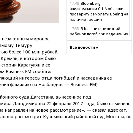
17:48
Bloomberg:
авиакомпании США обязали
проверить самолеты Boeing на
наличие трещин
17:35
В Казани пятилетний
ребенок погиб при падении из
л незаконным мировое
окна 10-го этажа
димому Тимуру
Все новости »
17:17
Bloomberg:
ью более 100 млн рублей,
киберкомандование США
а Кремль, в котором было
расследует серию
ктории Карагулян и ее
самоубийств своих служащих
ом Business FM сообщил
17:00
Сняты ограничения на
ляющий интересы отца погибшей и наследника ее
полеты в аэропорту
нил фамилию на Налбандян. — Business FM).
Геленджика
16:50
В Братиславе загорелся
йонного суда Дагестана, вынесенное под
крупнейший НПЗ Slovnaft
мира Дашдемирова 22 февраля 2017 года, было отменено
16:45
«Яблоко» подаст иск к
ва направлен на новое рассмотрение», — сказал адвокат.
депутату Госдумы Алексею
 заново рассмотрит Кузьминский районный суд Москвы, по
Журавлеву
16:35
Мельникова и еще