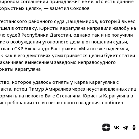
мировом соглашении принадлежит не ей. «То есть данные
собственности
корыстных целях», — заметил Соколов.
13:36
ABC News: запасы
вооружений США достигли
агестанского районного суда Дашдемиров, который вынес
крайне низкого уровня
ушел в отставку. Юристы Карагуляна направили жалобу на
ю судей Республики Дагестан, однако так и не получили
13:16
«Родина» просит
ние о возбуждении уголовного дела в отношении судьи,
Верховный суд снять «Яблоко»
с выборов
глава СКР Александр Бастрыкин. «Мы все же надеемся,
ак как в его действиях усматривается целый букет статей
13:11
Путин обсудил с
 заканчивая вынесением заведомо неправосудного
президентом ОАЭ ситуацию в
Персидском заливе и на
окаты Карагуляна.
Украине
во, которое удалось отнять у Карла Карагуляна с
13:09
Суд обязал москвичку
акта, истец Тимур Амиралиев через неустановленных лиц
выселить из квартиры
крокодила, лису и других
рмить на некоего Ваге Степаняна. Юристы Карагуляна в
животных
истребовании его из незаконного владения, сообщил
12:51
Россия планирует
запустить групповые
безвизовые турпоездки для
Вьетнама
12:36
Экспорт растворимого