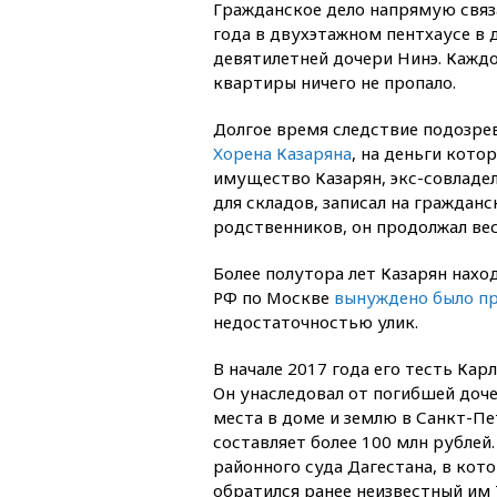
Гражданское дело напрямую связа
года в двухэтажном пентхаусе в 
девятилетней дочери Нинэ. Каждо
квартиры ничего не пропало.
Долгое время следствие подозре
Хорена Казаряна
, на деньги кото
имущество Казарян, экс-совладе
для складов, записал на гражданс
родственников, он продолжал вес
Более полутора лет Казарян нахо
РФ по Москве
вынуждено было пр
недостаточностью улик.
В начале 2017 года его тесть Кар
Он унаследовал от погибшей доче
места в доме и землю в Санкт-Пе
составляет более 100 млн рублей
районного суда Дагестана, в кот
обратился ранее неизвестный им 