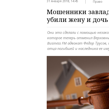
31 января 2018, 14:45
Право
Мошенники завлад
убили жену и дочь
Они это сделали с помощью незако
которое теперь отменил Верховны
Business FM адвокат Федор Трусо
отца погибшей и наследника ее им