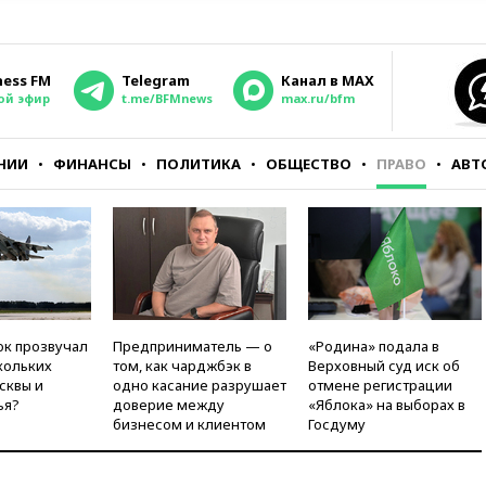
ness FM
Telegram
Канал в MAX
ой эфир
t.me/BFMnews
max.ru/bfm
НИИ
ФИНАНСЫ
ПОЛИТИКА
ОБЩЕСТВО
ПРАВО
АВТ
ок прозвучал
Предприниматель — о
«Родина» подала в
кольких
том, как чарджбэк в
Верховный суд иск об
сквы и
одно касание разрушает
отмене регистрации
ья?
доверие между
«Яблока» на выборах в
бизнесом и клиентом
Госдуму