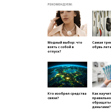
РЕКОМЕНДУЕМ:
Модный выбор: что
Самая тре
взять с собой в
обувь лета
отпуск?
Кто изобрел средства
Как научи
связи?
правильно
обращатьс
деньгами?