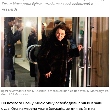
Елена Мисюрина будет находиться под подпиской о
невыезде
Врач-гематолог Елена Мисюрина, освобожденная из-под стражи Мосгорсудом.
Фото: АГН «Москва»
Гематолога Елену Мисюрину освободили прямо в зале
суда. Она намерена уже в ближайшие дни выйти на