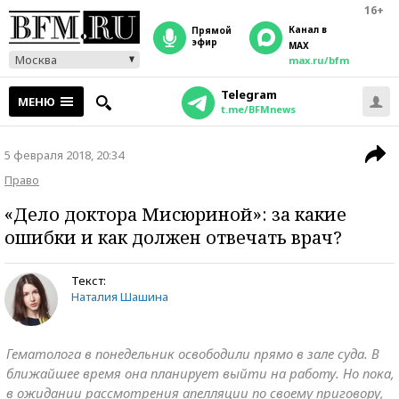
16+
Канал в
прямой
эфир
MAX
Москва
max.ru/bfm
Telegram
МЕНЮ
t.me/BFMnews
5 февраля 2018, 20:34
Право
«Дело доктора Мисюриной»: за какие
ошибки и как должен отвечать врач?
Текст:
Наталия Шашина
Гематолога в понедельник освободили прямо в зале суда. В
ближайшее время она планирует выйти на работу. Но пока,
в ожидании рассмотрения апелляции по своему приговору,