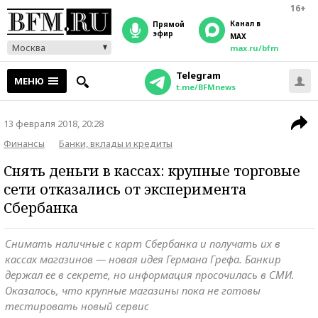
16+
Канал в
прямой
эфир
MAX
Москва
max.ru/bfm
Telegram
МЕНЮ
t.me/BFMnews
13 февраля 2018, 20:28
Финансы
Банки, вклады и кредиты
Снять деньги в кассах: крупные торговые
сети отказались от эксперимента
Сбербанка
Снимать наличные с карт Сбербанка и получать их в
кассах магазинов — новая идея Германа Грефа. Банкир
держал ее в секрете, но информация просочилась в СМИ.
Оказалось, что крупные магазины пока не готовы
тестировать новый сервис