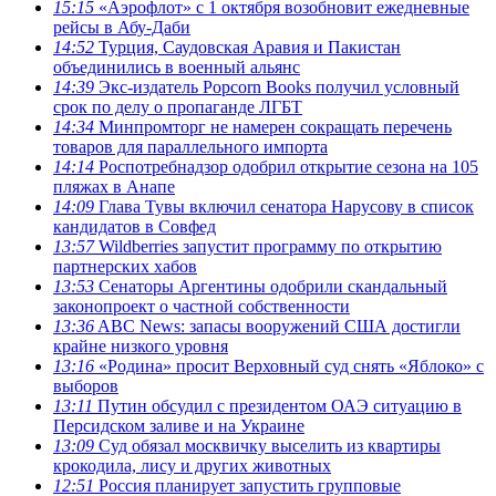
15:15
«Аэрофлот» с 1 октября возобновит ежедневные
рейсы в Абу-Даби
14:52
Турция, Саудовская Аравия и Пакистан
объединились в военный альянс
14:39
Экс-издатель Popcorn Books получил условный
срок по делу о пропаганде ЛГБТ
14:34
Минпромторг не намерен сокращать перечень
товаров для параллельного импорта
14:14
Роспотребнадзор одобрил открытие сезона на 105
пляжах в Анапе
14:09
Глава Тувы включил сенатора Нарусову в список
кандидатов в Совфед
13:57
Wildberries запустит программу по открытию
партнерских хабов
13:53
Сенаторы Аргентины одобрили скандальный
законопроект о частной собственности
13:36
ABC News: запасы вооружений США достигли
крайне низкого уровня
13:16
«Родина» просит Верховный суд снять «Яблоко» с
выборов
13:11
Путин обсудил с президентом ОАЭ ситуацию в
Персидском заливе и на Украине
13:09
Суд обязал москвичку выселить из квартиры
крокодила, лису и других животных
12:51
Россия планирует запустить групповые