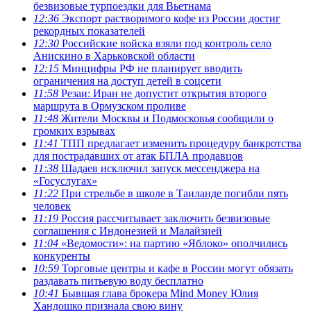
безвизовые турпоездки для Вьетнама
12:36
Экспорт растворимого кофе из России достиг
рекордных показателей
12:30
Российские войска взяли под контроль село
Анискино в Харьковской области
12:15
Минцифры РФ не планирует вводить
ограничения на доступ детей в соцсети
11:58
Резаи: Иран не допустит открытия второго
маршрута в Ормузском проливе
11:48
Жители Москвы и Подмосковья сообщили о
громких взрывах
11:41
ТПП предлагает изменить процедуру банкротства
для пострадавших от атак БПЛА продавцов
11:38
Шадаев исключил запуск мессенджера на
«Госуслугах»
11:22
При стрельбе в школе в Таиланде погибли пять
человек
11:19
Россия рассчитывает заключить безвизовые
соглашения с Индонезией и Малайзией
11:04
«Ведомости»: на партию «Яблоко» ополчились
конкуренты
10:59
Торговые центры и кафе в России могут обязать
раздавать питьевую воду бесплатно
10:41
Бывшая глава брокера Mind Money Юлия
Хандошко признала свою вину