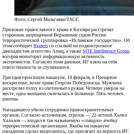
Фото: Сергей Мальгавко/ТАСС
Прихожан православного храма в Кизляре расстрелял
сторонник запрещенной Верховным судом России
террористической группировки «Исламское государство». Об
этом сообщает
Reuters
со ссылкой на подконтрольное
джихадистам агентство Amaq, а также
SITE Intelligence Group
,
которая мониторит информационную активность
экстремистов. Согласно этим данным, ИГ взяло на себя
ответственность за случившееся.
Трагедия произошла накануне, 18 февраля, в Прощеное
воскресенье, возле храма Георгия Победоносца. Мужчина
расстрелял толпу из охотничьего ружья. Четверо умерли на
месте, одна женщина скончалась в больнице. Пять человек
ранены.
Нападавшего убили сотрудники правоохранительных
органов. Согласно источникам, стрелок — 22-летний Халил
Халилов — входил в так называемую «спящую» ячейку
террористической организации. Якобы он накануне
нападения сделал видеозапись, где присягает на верность ИГ.