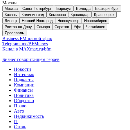
Москва
Москва
Санкт-Петербург
Барнаул
Вологда
Екатеринбург
Казань
Калининград
Кемерово
Краснодар
Красноярск
Липецк
Нижний Новгород
Новокузнецк
Новосибирск
Ростов-на-Дону
Самара
Саратов
Уфа
Челябинск
Ярославль
Business FM
прямой эфир
Telegram
t.me/BFMnews
Канал в MAX
max.ru/bfm
Бизнес говорит:
ищем героев
Новости
Интервью
Подкасты
Компании
Финансы
Политика
Общество
Право
Авто
Недвижимость
IT
Стиль