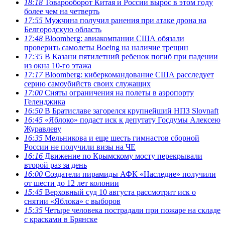
18:18
Товарооборот Китая и России вырос в этом году
более чем на четверть
17:55
Мужчина получил ранения при атаке дрона на
Белгородскую область
17:48
Bloomberg: авиакомпании США обязали
проверить самолеты Boeing на наличие трещин
17:35
В Казани пятилетний ребенок погиб при падении
из окна 10-го этажа
17:17
Bloomberg: киберкомандование США расследует
серию самоубийств своих служащих
17:00
Сняты ограничения на полеты в аэропорту
Геленджика
16:50
В Братиславе загорелся крупнейший НПЗ Slovnaft
16:45
«Яблоко» подаст иск к депутату Госдумы Алексею
Журавлеву
16:35
Мельникова и еще шесть гимнастов сборной
России не получили визы на ЧЕ
16:16
Движение по Крымскому мосту перекрывали
второй раз за день
16:00
Создатели пирамиды АФК «Наследие» получили
от шести до 12 лет колонии
15:45
Верховный суд 10 августа рассмотрит иск о
снятии «Яблока» с выборов
15:35
Четыре человека пострадали при пожаре на складе
с красками в Брянске