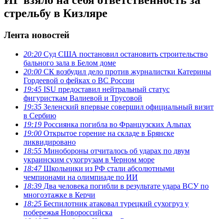
стрельбу в Кизляре
Лента новостей
20:20
Суд США постановил остановить строительство
бального зала в Белом доме
20:00
СК возбудил дело против журналистки Катерины
Гордеевой о фейках о ВС России
19:45
ISU предоставил нейтральный статус
фигуристкам Валиевой и Трусовой
19:35
Зеленский впервые совершил официальный визит
в Сербию
19:19
Россиянка погибла во Французских Альпах
19:00
Открытое горение на складе в Брянске
ликвидировано
18:55
Минобороны отчиталось об ударах по двум
украинским сухогрузам в Черном море
18:47
Школьники из РФ стали абсолютными
чемпионами на олимпиаде по ИИ
18:39
Два человека погибли в результате удара ВСУ по
многоэтажке в Керчи
18:25
Беспилотник атаковал турецкий сухогруз у
побережья Новороссийска