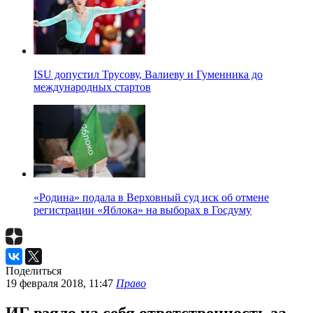
ISU допустил Трусову, Валиеву и Гуменника до
международных стартов
«Родина» подала в Верховный суд иск об отмене
регистрации «Яблока» на выборах в Госдуму
Поделиться
19 февраля 2018, 11:47
Право
ИГ взяло на себя ответственность за