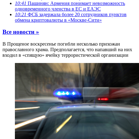
10:41
Пашинян: Армения понимает невозможность
одновременного членства в ЕС и ЕАЭС
10:21
ФСБ задержала более 20 сотрудников пунктов
обмена криптовалюты в «Москве-Сити»
Все новости »
В Прощеное воскресенье погибли несколько прихожан
православного храма. Предполагается, что напавший на них
входил в «спящую» ячейку террористической организации