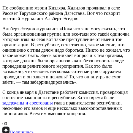
По сообщению мэрии Кизляра, Халилов проживал в селе
Рассвет Тарумовского района Дагестана. Вот что говорит
местный журналист Альберт Эседов:
Альберт Эседов
журналист
«Пока что я не могу сказать, это
была организованная группа или все-таки это такой одиночка,
который взял на себя вот такое преступление от имени той
организации. В республике, естественно, такое мнение, что
однозначно с этим делом надо бороться. Никто не ожидал, что
такое может быть. Здесь возникает вопрос и к тем органам,
которые должны были организовывать безопасность в ходе
проведения религиозного мероприятия. Как это было
возможно, что человек несколько сотен метров с оружием
проходил и он зашел в церковь? То, что он внутрь не смог
зайти, — там забаррикадировались».
С конца января в Дагестане работает комиссия, проверяющая
состояние законности в республике. За это время были
задержаны и арестованы
глава правительства республики,
несколько его замов и еще несколько высокопоставленных
чиновников. Всем им вменяют хищения.
0
0
Подпишись