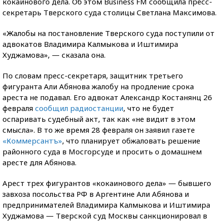
кокаинового дела. Об этом Business FM сообщила пресс-
секретарь Тверского суда столицы Светлана Максимова.
«Жалобы на постановление Тверского суда поступили от
адвокатов Владимира Калмыкова и Иштимира
Худжамова», — сказала она.
По словам пресс-секретаря, защитник третьего
фигуранта Али Абянова жалобу на продление срока
ареста не подавал. Его адвокат Александр Костанянц 26
февраля
сообщил радиостанции
, что не будет
оспаривать судебный акт, так как «не видит в этом
смысла». В то же время 28 февраля он заявил газете
«Коммерсантъ»
, что планирует обжаловать решение
районного суда в Мосгорсуде и просить о домашнем
аресте для Абянова.
Арест трех фигурантов «кокаинового дела» — бывшего
завхоза посольства РФ в Аргентине Али Абянова и
предпринимателей Владимира Калмыкова и Иштимира
Худжамова — Тверской суд Москвы санкционировал в