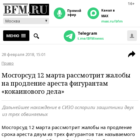
16+
Канал в
прямой
эфир
MAX
Москва
max.ru/bfm
Telegram
МЕНЮ
t.me/BFMnews
28 февраля 2018, 15:01
Право
Мосгорсуд 12 марта рассмотрит жалобы
на продление ареста фигурантам
«кокаинового дела»
Дальнейшее нахождение в СИЗО оспорили защитники двух
из трех обвиняемых
Мосгорсуд 12 марта рассмотрит жалобы на продление
срока ареста двум из трех фигурантов так называемого