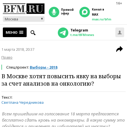
16+
Канал в
прямой
эфир
MAX
Москва
max.ru/bfm
Telegram
МЕНЮ
t.me/BFMnews
1 марта 2018, 20:37
Право
Спецпроект:
Выборы - 2018
В Москве хотят повысить явку на выборы
за счет анализов на онкологию?
Текст:
Светлана Чередникова
Всем пришедшим на голосование 18 марта предлагается
бесплатно сдать кровь на онкомаркеры. В какую сумму это
обойдется и привлечет ли избирателей на участки?