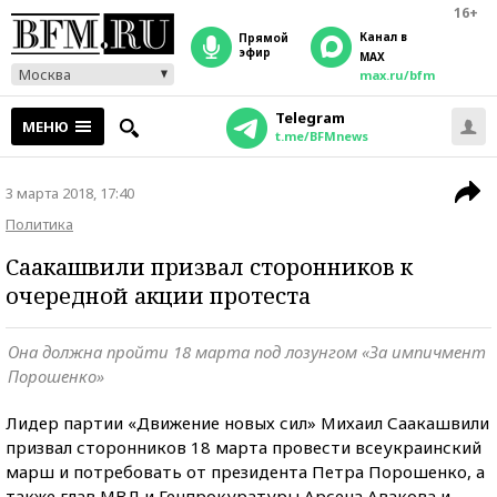
16+
Канал в
прямой
эфир
MAX
Москва
max.ru/bfm
Telegram
МЕНЮ
t.me/BFMnews
3 марта 2018, 17:40
Политика
Саакашвили призвал сторонников к
очередной акции протеста
Она должна пройти 18 марта под лозунгом «За импичмент
Порошенко»
Лидер партии «Движение новых сил» Михаил Саакашвили
призвал сторонников 18 марта провести всеукраинский
марш и потребовать от президента Петра Порошенко, а
также глав МВД и Генпрокуратуры Арсена Авакова и