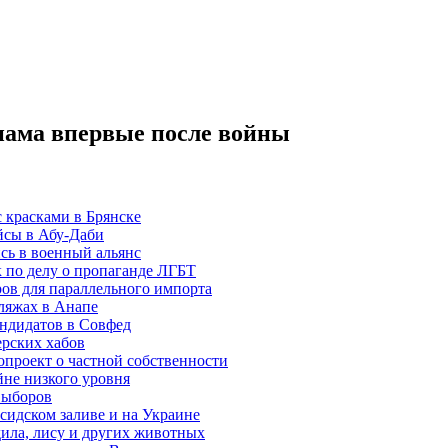
ама впервые после войны
с красками в Брянске
йсы в Абу-Даби
сь в военный альянс
 по делу о пропаганде ЛГБТ
ов для параллельного импорта
ляжах в Анапе
андидатов в Совфед
ерских хабов
проект о частной собственности
не низкого уровня
выборов
идском заливе и на Украине
дила, лису и других животных