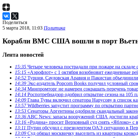
Поделиться
5 марта 2018, 11:03
Политика
Корабли ВМС США вошли в порт Вьетн
Лента новостей
15:35
Четыре человека пострадали при пожаре на складе 
15:15
«Аэрофлот» с 1 октября возобновит ежедневные ре
14:52
Турция, Саудовская Аравия и Пакистан объединили
14:39
Экс-издатель Popcorn Books получил условный срок
14:34
Минпромторг не намерен сокращать перечень товар
14:14
Роспотребнадзор одобрил открытие сезона на 105 п
14:09
Глава Тувы включил сенатора Нарусову в список к
13:57
Wildberries запустит программу по открытию партн
13:53
Сенаторы Аргентины одобрили скандальный законо
13:36
ABC News: запасы вооружений США достигли край
13:16
«Родина» просит Верховный суд снять «Яблоко» с 
13:11
Путин обсудил с президентом ОАЭ ситуацию в Перс
13:09
Суд обязал москвичку выселить из квартиры кроко