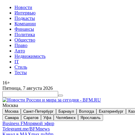
Новости
Интервью
Подкасты
Компании
Финансы
Политика
Общество
Право
Авто
Недвижимость
IT
Стиль
Тесты
16+
Пятница, 7 августа 2026
Москва
Москва
Санкт-Петербург
Барнаул
Вологда
Екатеринбург
Каз
Самара
Саратов
Уфа
Челябинск
Ярославль
Business FM
прямой эфир
Telegram
t.me/BFMnews
Канал в MAX
max.ru/bfm