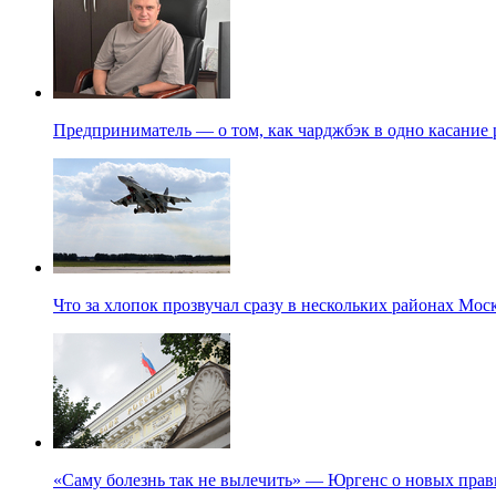
Предприниматель — о том, как чарджбэк в одно касание
Что за хлопок прозвучал сразу в нескольких районах Мо
«Саму болезнь так не вылечить» — Юргенс о новых прав