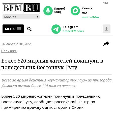
16+
Канал в
прямой
эфир
MAX
Москва
max.ru/bfm
Telegram
МЕНЮ
t.me/BFMnews
26 марта 2018, 20:28
Политика
Более 520 мирных жителей покинули в
понедельник Восточную Гуту
Всего за время действия «гуманитарных пауз» из пригорода
Дамаска вышли более 114 тысяч человек
Более 520 мирных жителей покинули в понедельник
Восточную Гуту, сообщает российский Центр по
примирению враждующих сторон в Сирии.