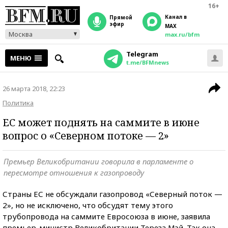
16+
Канал в
прямой
эфир
MAX
Москва
max.ru/bfm
Telegram
МЕНЮ
t.me/BFMnews
26 марта 2018, 22:23
Политика
ЕС может поднять на саммите в июне
вопрос о «Северном потоке — 2»
Премьер Великобритании говорила в парламенте о
пересмотре отношения к газопроводу
Страны ЕС не обсуждали газопровод «Северный поток —
2», но не исключено, что обсудят тему этого
трубопровода на саммите Евросоюза в июне, заявила
премьер-министр Великобритании Тереза Мэй. Так она