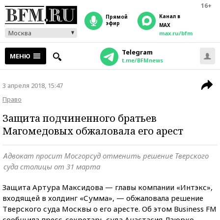
16+
Канал в
прямой
эфир
MAX
Москва
max.ru/bfm
Telegram
МЕНЮ
t.me/BFMnews
3 апреля 2018, 15:47
Право
Защита подчиненного братьев
Магомедовых обжаловала его арест
Адвокат просит Мосгорсуд отменить решение Тверского
суда столицы от 31 марта
Защита Артура Максидова — главы компании «Интэкс»,
входящей в холдинг «Сумма», — обжаловала решение
Тверского суда Москвы о его аресте. Об этом Business FM
сообщила пресс-секретарь суда Анастасия Дзюрко.